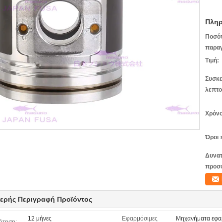
Πληρ
Ποσό
παραγ
Τιμή:
Συσκε
λεπτο
Χρόνο
Όροι 
Δυνατ
προσ
ερής Περιγραφή Προϊόντος
12 μήνες
Εφαρμόσιμες
Μηχανήματα εφαρ