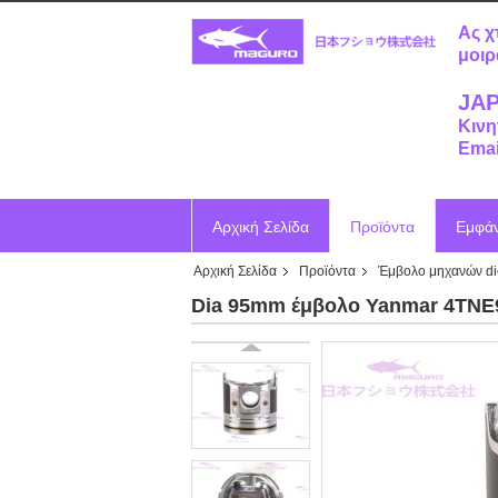
Ας χ
μοιρ
JAP
Κινη
Emai
Αρχική Σελίδα
Προϊόντα
Εμφά
Αρχική Σελίδα
Προϊόντα
Έμβολο μηχανών di
Ζητήστε ένα απόσπασμα
Vr
Dia 95mm έμβολο Yanmar 4TNE