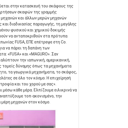
κεύεται στην κατασκευή του σκάφους της 
αρτήσεων σκαφών της γραμμής 
 μηχανών και άλλων μερών μηχανών 
και διαδικασίας παραγωγής, τη μεγάλης 
ένου φυσικού και χημικού δοκιμής 
ρούν να ανταποκριθούν στα πρότυπα 
απωνίας FUSA, ΕΠΕ επέτρεψε στη Co. 
α να πάρει τη δαπάνη των 
τα: «FUSA» και «MAGURO». Σαν 
λύπτουν την ιαπωνική, αμερικανική, 
ς τομείς δύναμης όπως τα μηχανήματα 
ητο, τα γεωργικά μηχανήματα, το σκάφος, 
λάτες σε όλο τον κόσμο. Η επιχείρησή 
τροφία και του χορού με σας». 
 μέσω κάθε μέρα. Ελπίζουμε ειλικρινά να 
αναπτύξουμε τοπ-ακονισμένο, την 
α μέρη μηχανών στον κόσμο.