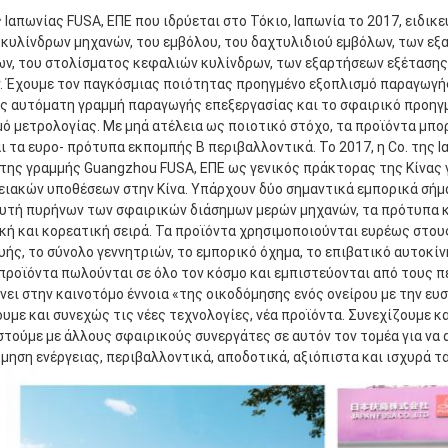
ς Ιαπωνίας FUSA, ΕΠΕ που ιδρύεται στο Τόκιο, Ιαπωνία το 2017, ειδι
κυλίνδρων μηχανών, του εμβόλου, του δαχτυλιδιού εμβόλων, των εξ
ων, του στολίσματος κεφαλιών κυλίνδρων, των εξαρτήσεων εξέτασης
 Έχουμε τον παγκόσμιας ποιότητας προηγμένο εξοπλισμό παραγωγής 
ς αυτόματη γραμμή παραγωγής επεξεργασίας και το σφαιρικό προηγμ
ό μετρολογίας. Με μηά ατέλεια ως ποιοτικό στόχο, τα προϊόντα μπο
 τα ευρο- πρότυπα εκπομπής Β περιβαλλοντικά. Το 2017, η Co. της Ι
ης γραμμής Guangzhou FUSA, ΕΠΕ ως γενικός πράκτορας της Κίνας γι
ιακών υποθέσεων στην Κίνα. Υπάρχουν δύο σημαντικά εμπορικά σήμα
υτή πυρήνων των σφαιρικών διάσημων μερών μηχανών, τα πρότυπα κα
ή και κορεατική σειρά. Τα προϊόντα χρησιμοποιούνται ευρέως στου
ής, το σύνολο γεννητριών, το εμπορικό όχημα, το επιβατικό αυτοκίν
 προϊόντα πωλούνται σε όλο τον κόσμο και εμπιστεύονται από τους πε
νει στην καινοτόμο έννοια «της οικοδόμησης ενός ονείρου με την ευσ
υμε και συνεχώς τις νέες τεχνολογίες, νέα προϊόντα. Συνεχίζουμε και
τούμε με άλλους σφαιρικούς συνεργάτες σε αυτόν τον τομέα για να 
μηση ενέργειας, περιβαλλοντικά, αποδοτικά, αξιόπιστα και ισχυρά τ