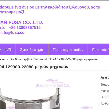
τίσουμε ένα όνειρο με την καρδιά του ξυλουργού, ας το
αστούμε μαζί.
AN FUSA CO.,LTD.
τό: +86 13808867515
l: fs@fusa.cc
νιση VR
Σχετικά με εμάς
Γύρος εργοστασίων
Ποιοτικός 
esel
Dia 95mm έμβολο Yanmar 4TNE94 129900-22080 μερών μηχανών
94 129900-22080 μερών μηχανών
Λεπτ
Τόπος
Μάρκα
Πιστο
Αριθμ