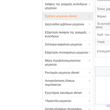
Εξουσιοδ
Σκάφος της γραμμής κυλίνδρων
μηχανών
Τύπος μάρ
Έμβολο μηχανών diesel
Μάρκα:
Το αυτοκί
Δαχτυλίδια εμβόλων μηχανών
κάνει:
Εξάρτηση σκαφών της γραμμής
Αριθ. των 
κυλίνδρων
Υλικά:
Στόλισμα κεφαλιών μηχανών
Επισημαί
Εξάρτηση στολισμάτων μηχανών
Μέρη στροβιλοσυμπιεστών
μηχανών
Ρουλεμάν μηχανών diesel
Αντικατάσταση δίσκων
συμπλεκτών
Εγχυτήρας καυσίμων diesel
Υδραντλία μηχανών
Αντλία εξολκέων πετρελαίου