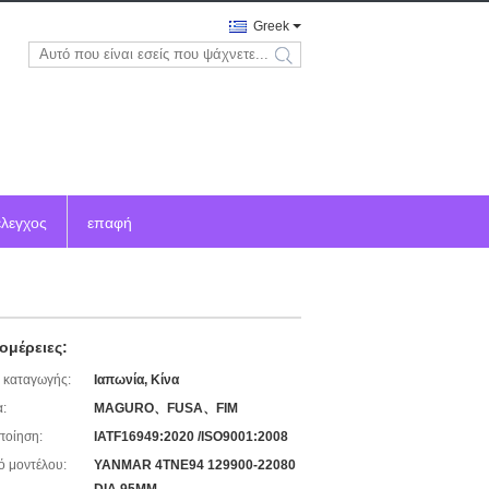
Greek
search
έλεγχος
επαφή
ομέρειες:
 καταγωγής:
Ιαπωνία, Κίνα
:
MAGURO、FUSA、FIM
ποίηση:
IATF16949:2020 /ISO9001:2008
ό μοντέλου:
YANMAR 4TNE94 129900-22080