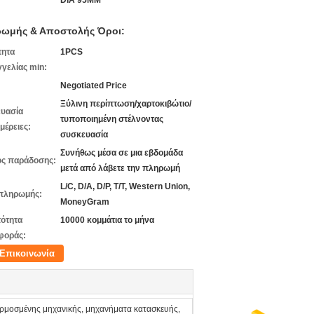
DIA 95MM
ωμής & Αποστολής Όροι:
τητα
1PCS
γελίας min:
Negotiated Price
Ξύλινη περίπτωση/χαρτοκιβώτιο/
υασία
τυποποιημένη στέλνοντας
μέρειες:
συσκευασία
Συνήθως μέσα σε μια εβδομάδα
ς παράδοσης:
μετά από λάβετε την πληρωμή
L/C, D/A, D/P, T/T, Western Union,
πληρωμής:
MoneyGram
ότητα
10000 κομμάτια το μήνα
φοράς:
Επικοινωνία
μοσμένης μηχανικής, μηχανήματα κατασκευής,