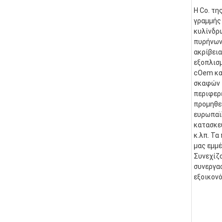
Η Co. τη
γραμμής 
κυλίνδρ
πυρήνων.
ακρίβεια
εξοπλισμ
cOem και
σκαφών τ
περιφερε
προμηθε
ευρωπαϊκ
κατασκευ
κ.λπ. Τα
μας εμμέ
Συνεχίζο
συνεργασ
εξοικονό