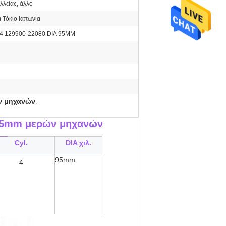
λλείας, άλλο
 Τόκιο Ιαπωνία
 129900-22080 DIA 95MM
ν μηχανών
,
95mm μερών μηχανών
__
Cyl.
DIA χιλ.
95mm
4