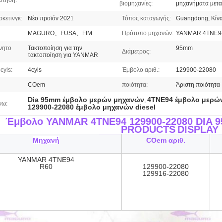
ότηση:
βιομηχανίες:
μηχανήματα μετα
κετινγκ:
Νέο προϊόν 2021
Τόπος καταγωγής:
Guangdong, Κίνα
MAGURO、FUSA、FIM
Πρότυπο μηχανών:
YANMAR 4TNE94
νητο
Τακτοποίηση για την
95mm
Διάμετρος:
τακτοποίηση για YANMAR
cyls:
4cyls
Έμβολο αριθ.:
129900-22080
COem
ποιότητα:
Άριστη ποιότητα
Dia 95mm έμβολο μερών μηχανών
4TNE94 έμβολο μερώ
,
νω:
129900-22080 έμβολο μηχανών diesel
Έμβολο YANMAR 4TNE94 129900-22080 DIA 
____PRODUCTS
DISPLAY
Μηχανή
COem αριθ.
YANMAR 4TNE94
R60
129900-22080
129916-22080