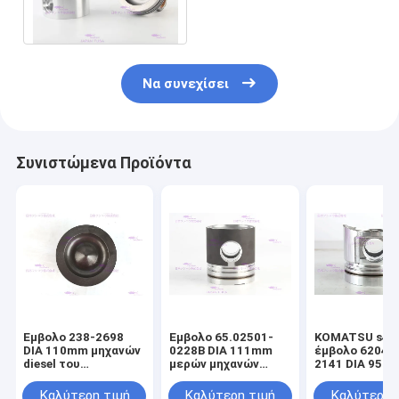
εξουσιοδότησης
Να συνεχίσει
Συνιστώμενα Προϊόντα
Έμβολο 238-2698
Έμβολο 65.02501-
KOMATSU s4d9
DIA 110mm μηχανών
0228B DIA 111mm
έμβολο 6204-
diesel του
μερών μηχανών
2141 DIA 95m
CATERPILLARR C7
DOOSAN DE08T
μηχανών diese
Καλύτερη τιμή
Καλύτερη τιμή
Καλύτερη 