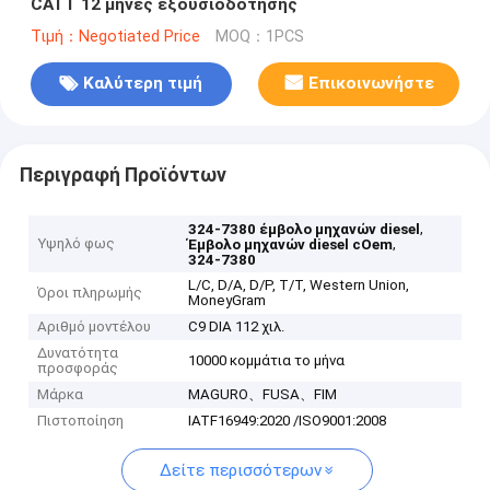
CATT 12 μήνες εξουσιοδότησης
Τιμή：Negotiated Price
MOQ：1PCS
Καλύτερη τιμή
Επικοινωνήστε
Περιγραφή Προϊόντων
,
324-7380 έμβολο μηχανών diesel
Υψηλό φως
,
Έμβολο μηχανών diesel cOem
324-7380
L/C, D/A, D/P, T/T, Western Union,
Όροι πληρωμής
MoneyGram
Αριθμό μοντέλου
C9 DIA 112 χιλ.
Δυνατότητα
10000 κομμάτια το μήνα
προσφοράς
Μάρκα
MAGURO、FUSA、FIM
Πιστοποίηση
IATF16949:2020 /ISO9001:2008
Δείτε περισσότερων