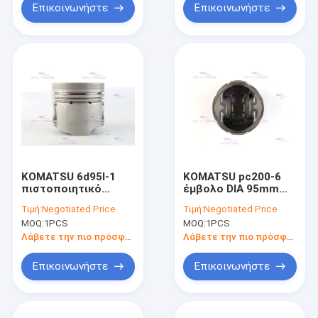
Επικοινωνήστε
Επικοινωνήστε
KOMATSU 6d95l-1
KOMATSU pc200-6
πιστοποιητικό
έμβολο DIA 95mm
εμβόλων 6207-31-
cOem 6207-31-2180
Τιμή:
Negotiated Price
Τιμή:
Negotiated Price
2180 IATF16949 2020
μηχανών diesel
MOQ:
1PCS
MOQ:
1PCS
υψηλής επίδοσης
Λάβετε την πιο πρόσφατη τιμή
Λάβετε την πιο πρόσφατη τιμή
Επικοινωνήστε
Επικοινωνήστε