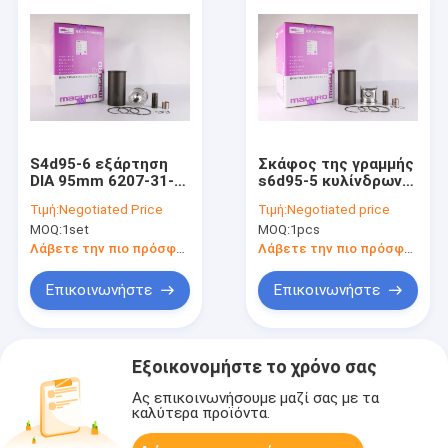
S4d95-6 εξάρτηση
Σκάφος της γραμμής
DIA 95mm 6207-31-
s6d95-5 κυλίνδρων
2180 6209-31-2400
μηχανών
Τιμή:
Negotiated Price
Τιμή:
Negotiated price
6207-31-3530
τακτοποίηση για τη
MOQ:
1set
MOQ:
1pcs
σκαφών της γραμμής
μηχανή pc200-5 DIA
μηχανών
95mm της KOMATSU
Λάβετε την πιο πρόσφατη τιμή
Λάβετε την πιο πρόσφατη τιμή
Επικοινωνήστε
Επικοινωνήστε
Εξοικονομήστε το χρόνο σας
Ας επικοινωνήσουμε μαζί σας με τα
καλύτερα προϊόντα.