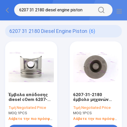
6207 31 2180 Diesel Engine Piston
(6)
Έμβολα απόδοσης
6207-31-2180
diesel cOem 6207-
έμβολο μηχανών
31-2180 για τη
diesel, έμβολο DIA
Τιμή:
Negotiated Price
Τιμή:
Negotiated Price
KOMATSU s6d95-6
pc120-6 KOMATSU 95
MOQ:
1PCS
MOQ:
1PCS
χιλ.
Λάβετε την πιο πρόσφατη τιμή
Λάβετε την πιο πρόσφατη τιμή