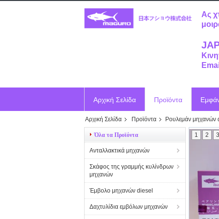
Ας χ
μοιρ
JAP
Κινη
Emai
Αρχική Σελίδα
Προϊόντα
Εμφά
Αρχική Σελίδα
Προϊόντα
Ρουλεμάν μηχανών d
Ζητήστε ένα απόσπασμα
Vr
Όλα τα Προϊόντα
1
2
Ανταλλακτικά μηχανών
Σκάφος της γραμμής κυλίνδρων
μηχανών
Έμβολο μηχανών diesel
Δαχτυλίδια εμβόλων μηχανών