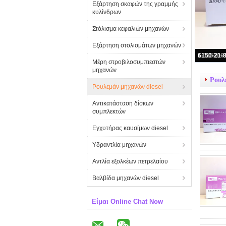
Εξάρτηση σκαφών της γραμμής
κυλίνδρων
Στόλισμα κεφαλιών μηχανών
Εξάρτηση στολισμάτων μηχανών
6754-
Μέρη στροβιλοσυμπιεστών
μηχανών
Ρουλ
Ρουλεμάν μηχανών diesel
Αντικατάσταση δίσκων
συμπλεκτών
Εγχυτήρας καυσίμων diesel
Υδραντλία μηχανών
Αντλία εξολκέων πετρελαίου
Βαλβίδα μηχανών diesel
Είμαι Online Chat Now