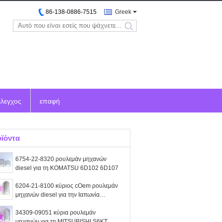
86-138-0886-7515
Greek
search
έλεγχος
επαφή
ϊόντα
6754-22-8320 ρουλεμάν μηχανών
diesel για τη KOMATSU 6D102 6D107
6204-21-8100 κύριος cOem ρουλεμάν
μηχανών diesel για την Ιαπωνία
KOMATSU 6D95
34309-09051 κύρια ρουλεμάν
μηχανών για τη MITSUBISHI S6KT