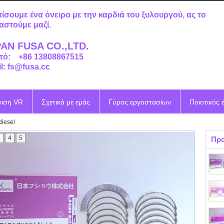
τίσουμε ένα όνειρο με την καρδιά του ξυλουργού, ας το
αστούμε μαζί.
AN FUSA CO.,LTD.
τό: +86 13808867515
l: fs@fusa.cc
νιση VR
Σχετικά με εμάς
Γύρος εργοστασίων
Ποιοτικός 
iesel
3
4
5
Προ