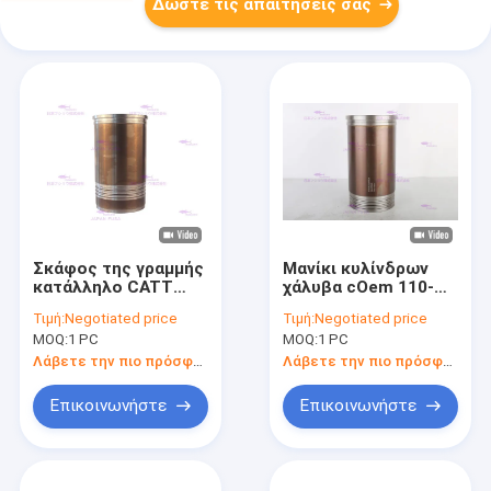
Δώστε τις απαιτήσεις σας
Σκάφος της γραμμής
Μανίκι κυλίνδρων
κατάλληλο CATT
χάλυβα cOem 110-
D3C κυλίνδρων
5800 μανικιών
Τιμή:
Negotiated price
Τιμή:
Negotiated price
μηχανών 197-9322
σκαφών της γραμμής
MOQ:
1 PC
MOQ:
1 PC
FUSA με την
κυλίνδρων FUSA
εξουσιοδότηση 12
Catt330B με 6 Cyls
Λάβετε την πιο πρόσφατη τιμή
Λάβετε την πιο πρόσφατη τιμή
μηνών
Επικοινωνήστε
Επικοινωνήστε