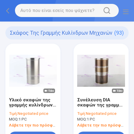
Σκάφος Της Γραμμής Κυλίνδρων Μηχανών
(93)
Υλικό σκαφών της
Συνέλευση DIA
γραμμής κυλίνδρων
σκαφών της γραμμής
μηχανών cOem 211-
κυλίνδρων 190-3562
Τιμή:
Negotiated price
Τιμή:
Negotiated price
7826 για CATT 3500
MAGURO 112 χιλ.
MOQ:
1 PC
MOQ:
1 PC
DIA 170 χιλ.
Λάβετε την πιο πρόσφατη τιμή
Λάβετε την πιο πρόσφατη τιμή