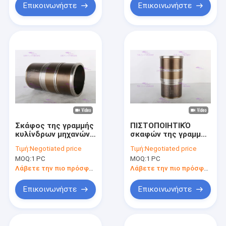
Επικοινωνήστε
Επικοινωνήστε
Σκάφος της γραμμής
ΠΙΣΤΟΠΟΙΗΤΙΚΌ
κυλίνδρων μηχανών
σκαφών της γραμμής
190-3562 ISO9001,
190-3562 ISO9001
Τιμή:
Negotiated price
Τιμή:
Negotiated price
μανίκι χυτοσιδήρου
2008 φραγμών
MOQ:
1 PC
MOQ:
1 PC
για 336D DIA 112 χιλ.
κυλίνδρων μηχανών
CATT 330D
Λάβετε την πιο πρόσφατη τιμή
Λάβετε την πιο πρόσφατη τιμή
Επικοινωνήστε
Επικοινωνήστε