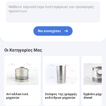
Δαχτυλίδια εμβόλων μηχανών
Εξάρτηση σκαφών της γραμμής κυλίνδρων
Στόλισμα κεφαλιών μηχανών
Να συνεχίσει
Εξάρτηση στολισμάτων μηχανών
Μέρη στροβιλοσυμπιεστών μηχανών
Οι Κατηγορίες Μας
Ρουλεμάν μηχανών diesel
Αντικατάσταση δίσκων συμπλεκτών
Εγχυτήρας καυσίμων diesel
Υδραντλία μηχανών
Ανταλλακτικά
Σκάφος της γραμμής
Έμβολο μηχαν
Αντλία εξολκέων πετρελαίου
μηχανών
κυλίνδρων μηχανών
diesel