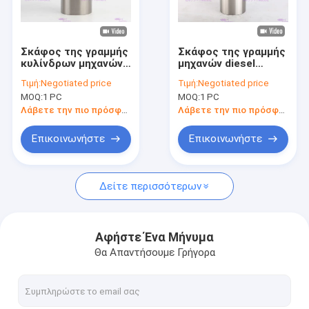
Σχετικά με εμάς
Γύρος εργοστασίων
Σκάφος της γραμμής
Σκάφος της γραμμής
κυλίνδρων μηχανών
μηχανών diesel
Ποιοτικός έλεγχος
της TOYOTA 13B,
DOOSAN, μανίκι
Τιμή:
Negotiated price
Τιμή:
Negotiated price
σκάφος της γραμμής
φραγμών κυλίνδρων
MOQ:
1 PC
MOQ:
1 PC
11461-58020
65.01201-0074
επαφή
μανικιών κυλίνδρων
Λάβετε την πιο πρόσφατη τιμή
Λάβετε την πιο πρόσφατη τιμή
Ζητήστε ένα απόσπασμα
Επικοινωνήστε
Επικοινωνήστε
VR
Δείτε περισσότερων
Ανταλλακτικά μηχανών
Αφήστε Ένα Μήνυμα
Θα Απαντήσουμε Γρήγορα
Σκάφος της γραμμής κυλίνδρων μηχανών
Έμβολο μηχανών diesel