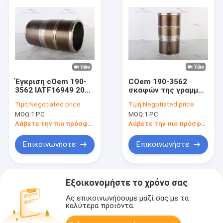
Έγκριση cOem 190-
COem 190-3562
3562 IATF16949 2020
σκαφών της γραμμής
σκαφών της γραμμής
και μανικιών
Τιμή:
Negotiated price
Τιμή:
Negotiated price
κυλίνδρων μηχανών
κυλίνδρων MAGURO
MOQ:
1 PC
MOQ:
1 PC
CATT γ-9
για CATT C9
Λάβετε την πιο πρόσφατη τιμή
Λάβετε την πιο πρόσφατη τιμή
Επικοινωνήστε
Επικοινωνήστε
Εξοικονομήστε το χρόνο σας
Ας επικοινωνήσουμε μαζί σας με τα
καλύτερα προϊόντα.