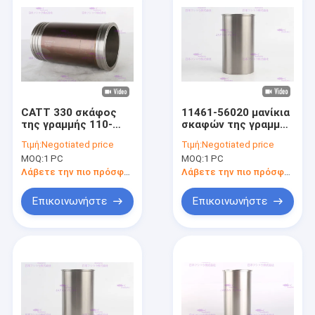
CATT 330 σκάφος
11461-56020 μανίκια
της γραμμής 110-
σκαφών της γραμμής
5800 ISO9001
κυλίνδρων για τη
Τιμή:
Negotiated price
Τιμή:
Negotiated price
κυλίνδρων μηχανών:
μηχανή DIA της
MOQ:
1 PC
MOQ:
1 PC
πιστοποίηση του
TOYOTA BU30 94 χιλ.
2008
Λάβετε την πιο πρόσφατη τιμή
Λάβετε την πιο πρόσφατη τιμή
Επικοινωνήστε
Επικοινωνήστε
Αρχική Σελίδα
Προϊόντα
Εμφάνιση VR