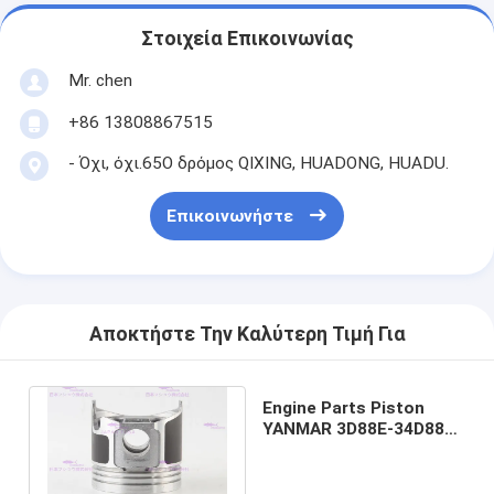
Στοιχεία Επικοινωνίας
Mr. chen
+86 13808867515
- Όχι, όχι.65Ο δρόμος QIXING, HUADONG, HUADU.
Επικοινωνήστε
Αποκτήστε Την Καλύτερη Τιμή Για
Engine Parts Piston
YANMAR 3D88E-34D88E-
3 129901-22070 DIA
88mm