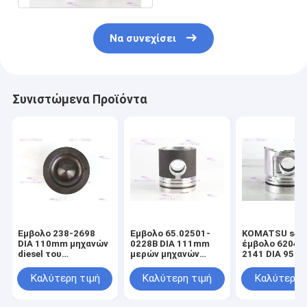
Να συνεχίσει
Συνιστώμενα Προϊόντα
Έμβολο 238-2698
Έμβολο 65.02501-
KOMATSU s4d9
DIA 110mm μηχανών
0228B DIA 111mm
έμβολο 6204-
diesel του
μερών μηχανών
2141 DIA 95m
CATERPILLARR C7
DOOSAN DE08T
μηχανών diese
Καλύτερη τιμή
Καλύτερη τιμή
Καλύτερη 