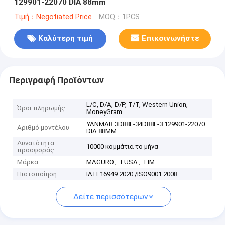
129901-22070 DIA 88mm
Τιμή：Negotiated Price
MOQ：1PCS
Καλύτερη τιμή
Επικοινωνήστε
Περιγραφή Προϊόντων
L/C, D/A, D/P, T/T, Western Union,
Όροι πληρωμής
MoneyGram
YANMAR 3D88E-34D88E-3 129901-22070
Αριθμό μοντέλου
DIA 88MM
Δυνατότητα
10000 κομμάτια το μήνα
προσφοράς
Μάρκα
MAGURO、FUSA、FIM
Πιστοποίηση
IATF16949:2020 /ISO9001:2008
Δείτε περισσότερων