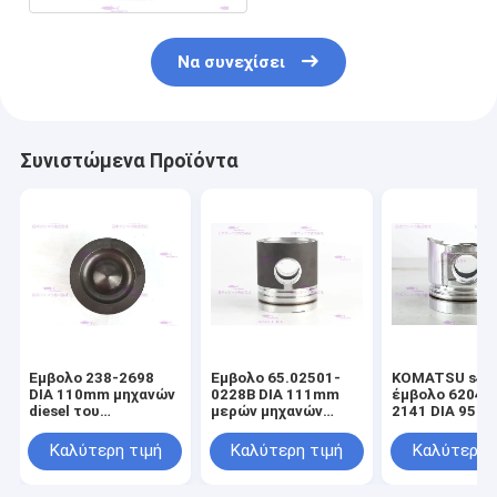
Να συνεχίσει
Συνιστώμενα Προϊόντα
Έμβολο 238-2698
Έμβολο 65.02501-
KOMATSU s4d9
DIA 110mm μηχανών
0228B DIA 111mm
έμβολο 6204-
diesel του
μερών μηχανών
2141 DIA 95m
CATERPILLARR C7
DOOSAN DE08T
μηχανών diese
Καλύτερη τιμή
Καλύτερη τιμή
Καλύτερη 