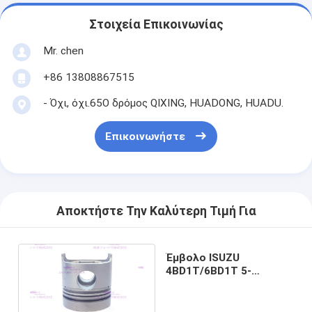
Στοιχεία Επικοινωνίας
Mr. chen
+86 13808867515
- Όχι, όχι.65Ο δρόμος QIXING, HUADONG, HUADU.
Επικοινωνήστε
Αποκτήστε Την Καλύτερη Τιμή Για
Έμβολο ISUZU
4BD1T/6BD1T 5-
12111240-1 DIA 102mm
μερών μηχανών