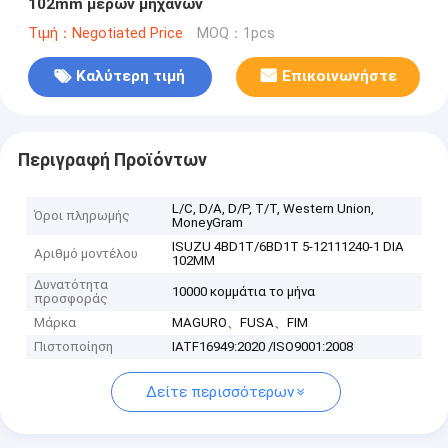
102mm μερών μηχανών
Τιμή：Negotiated Price
MOQ：1pcs
Καλύτερη τιμή
Επικοινωνήστε
Περιγραφή Προϊόντων
L/C, D/A, D/P, T/T, Western Union,
Όροι πληρωμής
MoneyGram
ISUZU 4BD1T/6BD1T 5-12111240-1 DIA
Αριθμό μοντέλου
102MM
Δυνατότητα
10000 κομμάτια το μήνα
προσφοράς
Μάρκα
MAGURO、FUSA、FIM
Πιστοποίηση
IATF16949:2020 /ISO9001:2008
Δείτε περισσότερων