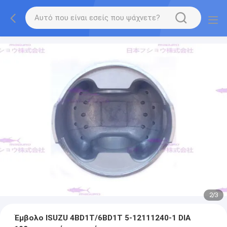
2
/
3
Έμβολο ISUZU 4BD1T/6BD1T 5-12111240-1 DIA