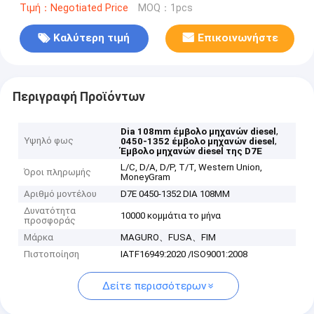
Τιμή：Negotiated Price
MOQ：1pcs
Καλύτερη τιμή
Επικοινωνήστε
Περιγραφή Προϊόντων
,
Dia 108mm έμβολο μηχανών diesel
Υψηλό φως
,
0450-1352 έμβολο μηχανών diesel
Έμβολο μηχανών diesel της D7E
L/C, D/A, D/P, T/T, Western Union,
Όροι πληρωμής
MoneyGram
Αριθμό μοντέλου
D7E 0450-1352 DIA 108MM
Δυνατότητα
10000 κομμάτια το μήνα
προσφοράς
Μάρκα
MAGURO、FUSA、FIM
Πιστοποίηση
IATF16949:2020 /ISO9001:2008
Δείτε περισσότερων