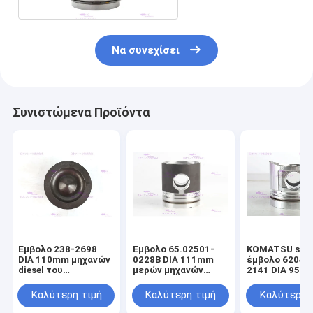
Να συνεχίσει
Συνιστώμενα Προϊόντα
Έμβολο 238-2698
Έμβολο 65.02501-
KOMATSU s4d9
DIA 110mm μηχανών
0228B DIA 111mm
έμβολο 6204-
diesel του
μερών μηχανών
2141 DIA 95m
CATERPILLARR C7
DOOSAN DE08T
μηχανών diese
Καλύτερη τιμή
Καλύτερη τιμή
Καλύτερη 