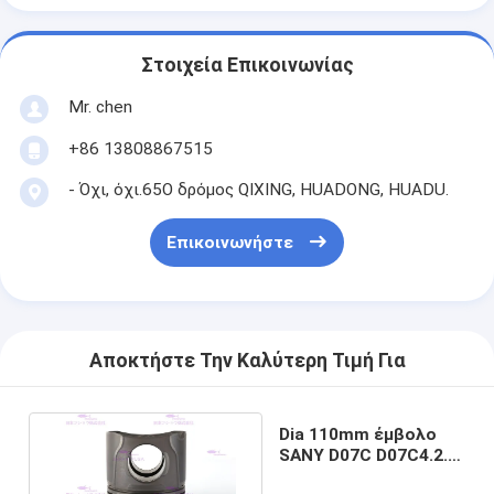
Στοιχεία Επικοινωνίας
Mr. chen
+86 13808867515
- Όχι, όχι.65Ο δρόμος QIXING, HUADONG, HUADU.
Επικοινωνήστε
Αποκτήστε Την Καλύτερη Τιμή Για
Dia 110mm έμβολο
SANY D07C D07C4.2.5-
1A μηχανών diesel