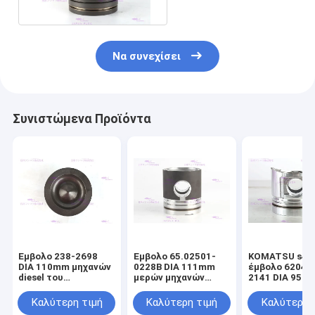
Να συνεχίσει
Συνιστώμενα Προϊόντα
Έμβολο 238-2698
Έμβολο 65.02501-
KOMATSU s4d9
DIA 110mm μηχανών
0228B DIA 111mm
έμβολο 6204-
diesel του
μερών μηχανών
2141 DIA 95m
CATERPILLARR C7
DOOSAN DE08T
μηχανών diese
Καλύτερη τιμή
Καλύτερη τιμή
Καλύτερη 