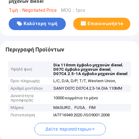
μηχανών diesel
Τιμή：Negotiated Price
MOQ：1pcs
Καλύτερη τιμή
Επικοινωνήστε
Περιγραφή Προϊόντων
,
Dia 110mm έμβολο μηχανών diesel
Υψηλό φως
,
D07C έμβολο μηχανών diesel
D07C4.2.5-1A έμβολο μηχανών diesel
Όροι πληρωμής
L/C, D/A, D/P, T/T, Western Union,
Αριθμό μοντέλου
SANY D07C D07C4.2.5-1A DIA 110MM
Δυνατότητα
10000 κομμάτια το μήνα
προσφοράς
Μάρκα
MAGURO、FUSA、FIM
Πιστοποίηση
IATF16949:2020 /ISO9001:2008
Δείτε περισσότερων