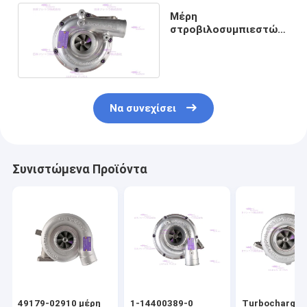
Μέρη
στροβιλοσυμπιεστών
μηχανών diesel 4HK1
8-98030217-0
Να συνεχίσει
Συνιστώμενα Προϊόντα
49179-02910 μέρη
1-14400389-0
Turbocharger 