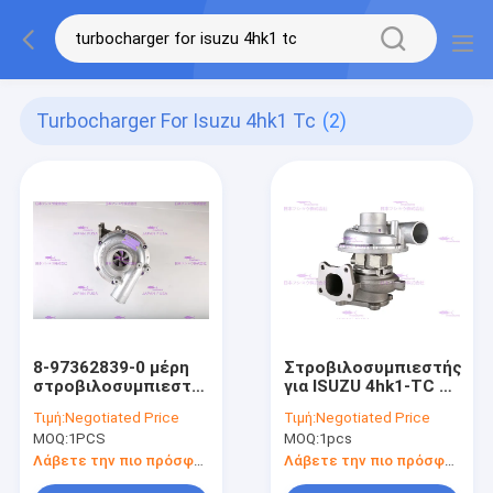
Turbocharger For Isuzu 4hk1 Tc
(2)
8-97362839-0 μέρη
Στροβιλοσυμπιεστής
στροβιλοσυμπιεστών
για ISUZU 4hk1-TC 8-
μηχανών για ISUZU
98022822-1
Τιμή:
Negotiated Price
Τιμή:
Negotiated Price
4hk1-TC zx240-3
MOQ:
1PCS
MOQ:
1pcs
Λάβετε την πιο πρόσφατη τιμή
Λάβετε την πιο πρόσφατη τιμή