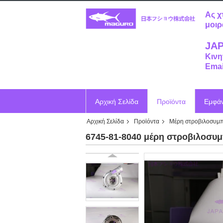
Ας χ
μοιρ
JAP
Κινη
Emai
Αρχική Σελίδα
Προϊόντα
Εμφά
Αρχική Σελίδα
Προϊόντα
Μέρη στροβιλοσυμπ
Ζητήστε ένα απόσπασμα
Vr
6745-81-8040 μέρη στροβιλοσυ