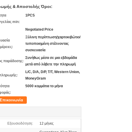
ωμής & Αποστολής Όροι:
τητα
1PCS
γελίας min:
Negotiated Price
Ξύλινη περίπτωση/χαρτοκιβώτιο/
υασία
τυποποιημένη στέλνοντας
μέρειες:
συσκευασία
Συνήθως μέσα σε μια εβδομάδα
ς παράδοσης:
μετά από λάβετε την πληρωμή
L/C, D/A, D/P, T/T, Western Union,
πληρωμής:
MoneyGram
ότητα
5000 κομμάτια το μήνα
φοράς:
Επικοινωνία
Εξουσιοδότηση:
12 μήνες