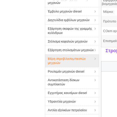
Εφαρμόσι
μηχανών
βιομηχανίε
Έμβολο μηχανών diesel
Μάρκα:
Δαχτυλίδια εμβόλων μηχανών
Πρότυπο 
Εξάρτηση σκαφών της γραμμής
COem αρι
κυλίνδρων
Επισημαί
Στόλισμα κεφαλιών μηχανών
Στρο
Εξάρτηση στολισμάτων μηχανών
Μέρη στροβιλοσυμπιεστών
μηχανών
Ρουλεμάν μηχανών diesel
Αντικατάσταση δίσκων
συμπλεκτών
Εγχυτήρας καυσίμων diesel
Υδραντλία μηχανών
Αντλία εξολκέων πετρελαίου