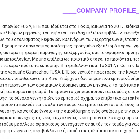
____COMPANY PROFILE_
ς Ιαπωνίας FUSA, ΕΠΕ που ιδρύεται στο Τόκιο, Ιαπωνία το 2017, ειδι
κυλίνδρων μηχανών, του εμβόλου, του δαχτυλιδιού εμβόλων, των εξ
ων, του στολίσματος κεφαλιών κυλίνδρων, των εξαρτήσεων εξέτασης
 Έχουμε τον παγκόσμιας ποιότητας προηγμένο εξοπλισμό παραγωγής 
ς αυτόματη γραμμή παραγωγής επεξεργασίας και το σφαιρικό προηγμ
ό μετρολογίας. Με μηά ατέλεια ως ποιοτικό στόχο, τα προϊόντα μπο
 τα ευρο- πρότυπα εκπομπής Β περιβαλλοντικά. Το 2017, η Co. της Ι
ης γραμμής Guangzhou FUSA, ΕΠΕ ως γενικός πράκτορας της Κίνας γι
ιακών υποθέσεων στην Κίνα. Υπάρχουν δύο σημαντικά εμπορικά σήμα
υτή πυρήνων των σφαιρικών διάσημων μερών μηχανών, τα πρότυπα κα
ή και κορεατική σειρά. Τα προϊόντα χρησιμοποιούνται ευρέως στου
ής, το σύνολο γεννητριών, το εμπορικό όχημα, το επιβατικό αυτοκίν
 προϊόντα πωλούνται σε όλο τον κόσμο και εμπιστεύονται από τους πε
νει στην καινοτόμο έννοια «της οικοδόμησης ενός ονείρου με την ευσ
υμε και συνεχώς τις νέες τεχνολογίες, νέα προϊόντα. Συνεχίζουμε και
τούμε με άλλους σφαιρικούς συνεργάτες σε αυτόν τον τομέα για να 
μηση ενέργειας, περιβαλλοντικά, αποδοτικά, αξιόπιστα και ισχυρά τ