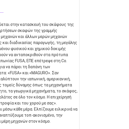
_
κεύεται στην κατασκευή του σκάφους της 
αρτήσεων σκαφών της γραμμής 
 μηχανών και άλλων μερών μηχανών 
και διαδικασίας παραγωγής, τη μεγάλης 
ένου φυσικού και χημικού δοκιμής 
ρούν να ανταποκριθούν στα πρότυπα 
απωνίας FUSA, ΕΠΕ επέτρεψε στη Co. 
α να πάρει τη δαπάνη των 
τα: «FUSA» και «MAGURO». Σαν 
λύπτουν την ιαπωνική, αμερικανική, 
ς τομείς δύναμης όπως τα μηχανήματα 
ητο, τα γεωργικά μηχανήματα, το σκάφος, 
λάτες σε όλο τον κόσμο. Η επιχείρησή 
τροφία και του χορού με σας». 
 μέσω κάθε μέρα. Ελπίζουμε ειλικρινά να 
αναπτύξουμε τοπ-ακονισμένο, την 
α μέρη μηχανών στον κόσμο.