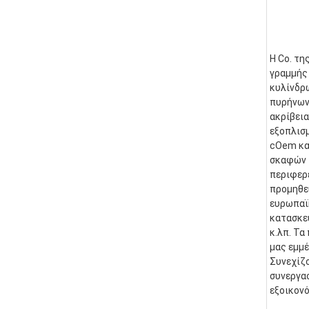
Η Co. τη
γραμμής 
κυλίνδρ
πυρήνων.
ακρίβεια
εξοπλισμ
cOem και
σκαφών τ
περιφερε
προμηθε
ευρωπαϊκ
κατασκευ
κ.λπ. Τα
μας εμμέ
Συνεχίζο
συνεργασ
εξοικονό