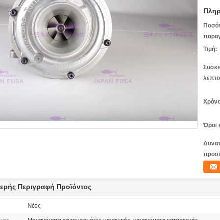
Πληρ
Ποσό
παραγ
Τιμή:
Συσκε
λεπτο
Χρόνο
Όροι 
Δυνατ
προσ
ερής Περιγραφή Προϊόντος
Νέος