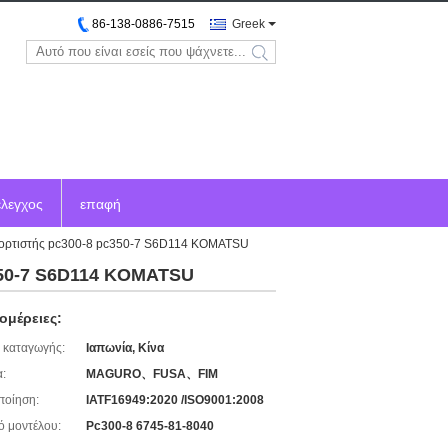
86-138-0886-7515
Greek
search
έλεγχος
επαφή
 φορτιστής pc300-8 pc350-7 S6D114 KOMATSU
c350-7 S6D114 KOMATSU
ομέρειες:
 καταγωγής:
Ιαπωνία, Κίνα
:
MAGURO、FUSA、FIM
ποίηση:
IATF16949:2020 /ISO9001:2008
ό μοντέλου:
Pc300-8 6745-81-8040