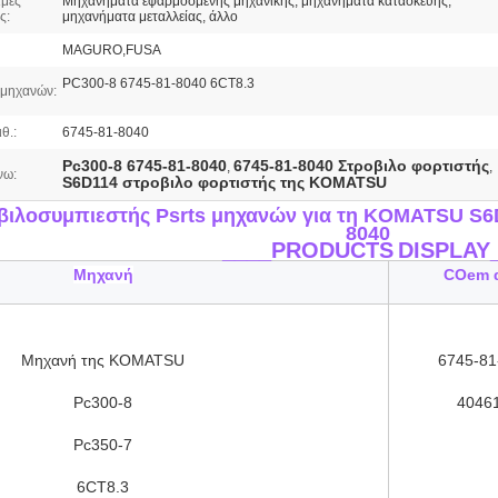
μες
Μηχανήματα εφαρμοσμένης μηχανικής, μηχανήματα κατασκευής,
ς:
μηχανήματα μεταλλείας, άλλο
MAGURO,FUSA
PC300-8 6745-81-8040 6CT8.3
μηχανών:
θ.:
6745-81-8040
Pc300-8 6745-81-8040
6745-81-8040 Στροβιλο φορτιστής
,
,
νω:
S6D114 στροβιλο φορτιστής της KOMATSU
βιλοσυμπιεστής Psrts μηχανών για τη KOMATSU S6D
8040
____PRODUCTS
DISPLAY
Μηχανή
COem α
Μηχανή της KOMATSU
6745-81
Pc300-8
4046
Pc350-7
6CT8.3