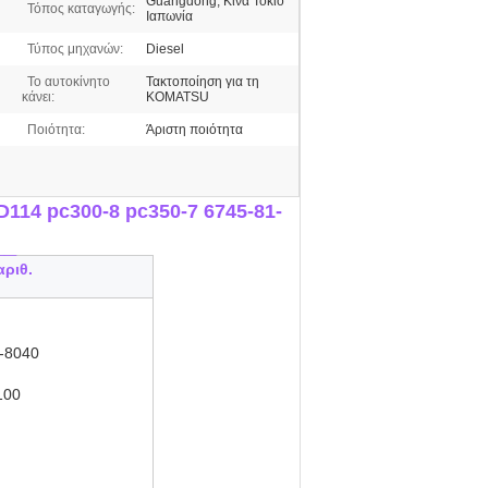
Guangdong, Κίνα Τόκιο
Τόπος καταγωγής:
Ιαπωνία
Τύπος μηχανών:
Diesel
Το αυτοκίνητο
Τακτοποίηση για τη
κάνει:
KOMATSU
Ποιότητα:
Άριστη ποιότητα
114 pc300-8 pc350-7 6745-81-
__
ριθ.
-8040
100