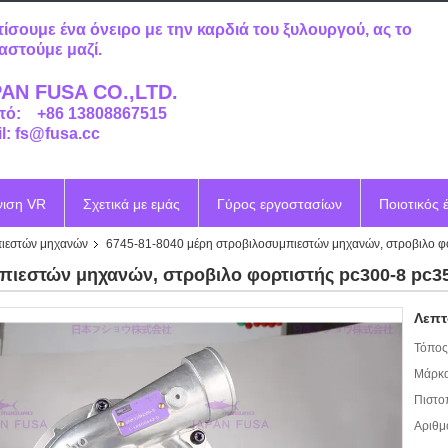
τίσουμε ένα όνειρο με την καρδιά του ξυλουργού, ας το
αστούμε μαζί.
AN FUSA CO.,LTD.
τό: +86 13808867515
l: fs@fusa.cc
νιση VR
Σχετικά με εμάς
Γύρος εργοστασίων
Ποιοτικός 
ιεστών μηχανών
6745-81-8040 μέρη στροβιλοσυμπιεστών μηχανών, στροβιλο
μπιεστών μηχανών, στροβιλο φορτιστής pc300-8 p
Λεπτ
Τόπος
Μάρκα
Πιστο
Αριθμ