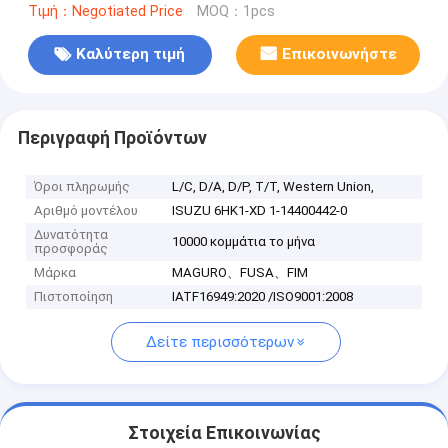
Τιμή：Negotiated Price
MOQ：1pcs
Καλύτερη τιμή
Επικοινωνήστε
Περιγραφή Προϊόντων
Όροι πληρωμής
L/C, D/A, D/P, T/T, Western Union,
Αριθμό μοντέλου
ISUZU 6HK1-XD 1-14400442-0
Δυνατότητα
10000 κομμάτια το μήνα
προσφοράς
Μάρκα
MAGURO、FUSA、FIM
Πιστοποίηση
IATF16949:2020 /ISO9001:2008
Δείτε περισσότερων
Στοιχεία Επικοινωνίας