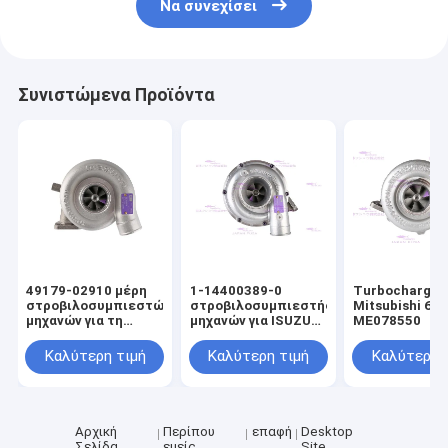
Να συνεχίσει
Συνιστώμενα Προϊόντα
49179-02910 μέρη
1-14400389-0
Turbocharger 
στροβιλοσυμπιεστών
στροβιλοσυμπιεστής
Mitsubishi 6D
μηχανών για τη
μηχανών για ISUZU
ME078550
Mitsubishi C6.4
6BG1T
E320D
Καλύτερη τιμή
Καλύτερη τιμή
Καλύτερη 
Αρχική
Περίπου
επαφή
Desktop
Σελίδα
εμείς
Site