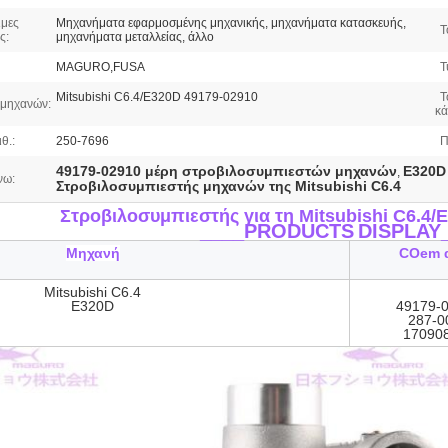
μες
Μηχανήματα εφαρμοσμένης μηχανικής, μηχανήματα κατασκευής,
Τ
ς:
μηχανήματα μεταλλείας, άλλο
MAGURO,FUSA
Τ
Mitsubishi C6.4/E320D 49179-02910
Τ
μηχανών:
κά
θ.:
250-7696
Π
49179-02910 μέρη στροβιλοσυμπιεστών μηχανών
E320D
,
νω:
Στροβιλοσυμπιεστής μηχανών της Mitsubishi C6.4
Στροβιλοσυμπιεστής για τη Mitsubishi C6.4/
____PRODUCTS
DISPLAY
Μηχανή
COem α
Mitsubishi C6.4
E320D
49179-
287-0
17090