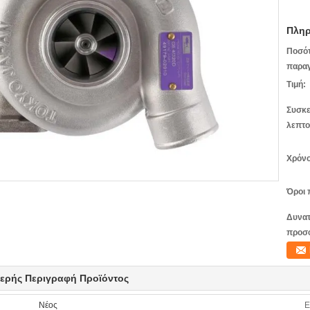
Πληρ
Ποσό
παραγ
Τιμή:
Συσκε
λεπτο
Χρόνο
Όροι 
Δυνατ
προσ
ερής Περιγραφή Προϊόντος
Νέος
Ε