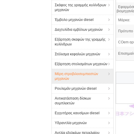
Σκάφος της γραμμής κυλίνδρων
Εφαρμόσι
μηχανών
βιομηχανίε
Έμβολο μηχανών diesel
Μάρκα:
Δαχτυλίδια εμβόλων μηχανών
Πρότυπο 
Εξάρτηση σκαφών της γραμμής
COem αρι
κυλίνδρων
Επισημαί
Στόλισμα κεφαλιών μηχανών
Εξάρτηση στολισμάτων μηχανών
Μέρη στροβιλοσυμπιεστών
μηχανών
Ρουλεμάν μηχανών diesel
Αντικατάσταση δίσκων
συμπλεκτών
Εγχυτήρας καυσίμων diesel
Υδραντλία μηχανών
Αντλία εξολκέων πετρελαίου