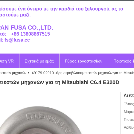
τίσουμε ένα όνειρο με την καρδιά του ξυλουργού, ας το
αστούμε μαζί.
AN FUSA CO.,LTD.
τό: +86 13808867515
l: fs@fusa.cc
νιση VR
Σχετικά με εμάς
Γύρος εργοστασίων
Ποιοτικός 
ιεστών μηχανών
49179-02910 μέρη στροβιλοσυμπιεστών μηχανών για τη Mitsub
ιεστών μηχανών για τη Mitsubishi C6.4 E320D
Λεπτ
Τόπος
Μάρκα
Πιστο
Αριθμ