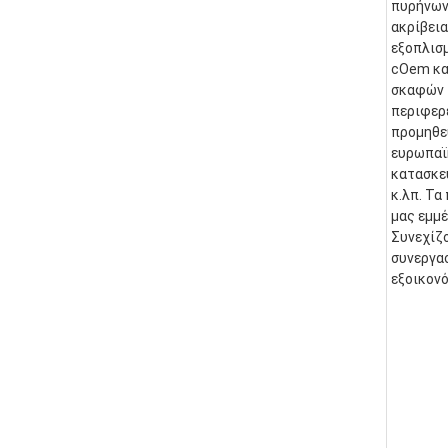
πυρήνων.
ακρίβεια
εξοπλισμ
cOem και
σκαφών τ
περιφερε
προμηθε
ευρωπαϊκ
κατασκευ
κ.λπ. Τα
μας εμμέ
Συνεχίζο
συνεργασ
εξοικονό