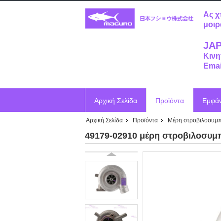
Ας χ
μοιρ
JAP
Κινη
Emai
Αρχική Σελίδα
Προϊόντα
Εμφά
Αρχική Σελίδα
Προϊόντα
Μέρη στροβιλοσυμπ
Ζητήστε ένα απόσπασμα
Vr
49179-02910 μέρη στροβιλοσυμπ