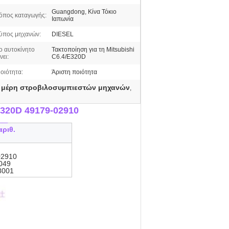
Guangdong, Κίνα Τόκιο
όπος καταγωγής:
Ιαπωνία
ύπος μηχανών:
DIESEL
ο αυτοκίνητο
Τακτοποίηση για τη Mitsubishi
νει:
C6.4/E320D
οιότητα:
Άριστη ποιότητα
 μέρη στροβιλοσυμπιεστών μηχανών
,
E320D 49179-02910
__
ριθ.
02910
049
8001