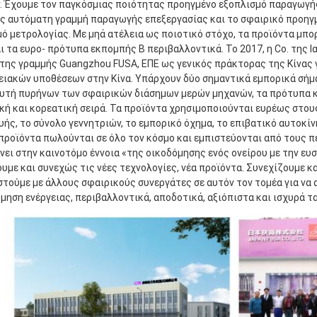
 Έχουμε τον παγκόσμιας ποιότητας προηγμένο εξοπλισμό παραγωγής 
ς αυτόματη γραμμή παραγωγής επεξεργασίας και το σφαιρικό προηγμ
ό μετρολογίας. Με μηά ατέλεια ως ποιοτικό στόχο, τα προϊόντα μπο
 τα ευρο- πρότυπα εκπομπής Β περιβαλλοντικά. Το 2017, η Co. της Ι
ης γραμμής Guangzhou FUSA, ΕΠΕ ως γενικός πράκτορας της Κίνας γι
ιακών υποθέσεων στην Κίνα. Υπάρχουν δύο σημαντικά εμπορικά σήμα
υτή πυρήνων των σφαιρικών διάσημων μερών μηχανών, τα πρότυπα κα
ή και κορεατική σειρά. Τα προϊόντα χρησιμοποιούνται ευρέως στου
ής, το σύνολο γεννητριών, το εμπορικό όχημα, το επιβατικό αυτοκίν
 προϊόντα πωλούνται σε όλο τον κόσμο και εμπιστεύονται από τους πε
νει στην καινοτόμο έννοια «της οικοδόμησης ενός ονείρου με την ευσ
υμε και συνεχώς τις νέες τεχνολογίες, νέα προϊόντα. Συνεχίζουμε και
τούμε με άλλους σφαιρικούς συνεργάτες σε αυτόν τον τομέα για να 
μηση ενέργειας, περιβαλλοντικά, αποδοτικά, αξιόπιστα και ισχυρά τ