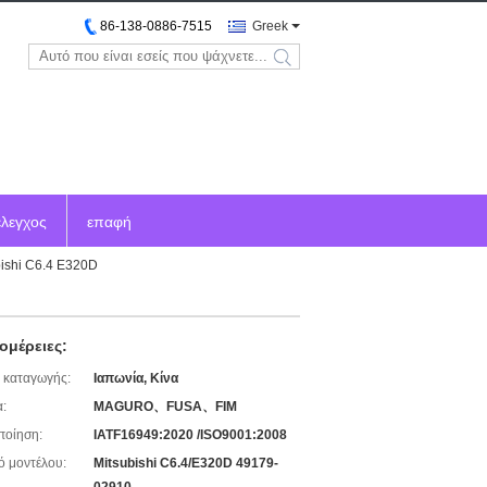
86-138-0886-7515
Greek
search
έλεγχος
επαφή
ishi C6.4 E320D
ομέρειες:
 καταγωγής:
Ιαπωνία, Κίνα
:
MAGURO、FUSA、FIM
ποίηση:
IATF16949:2020 /ISO9001:2008
ό μοντέλου:
Mitsubishi C6.4/E320D 49179-