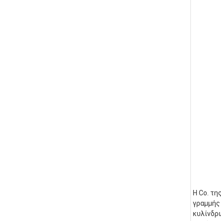
Η Co. τη
γραμμής 
κυλίνδρ