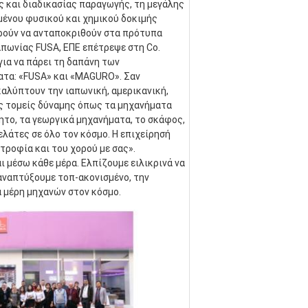
και διαδικασίας παραγωγής, τη μεγάλης 
ένου φυσικού και χημικού δοκιμής 
ρούν να ανταποκριθούν στα πρότυπα 
απωνίας FUSA, ΕΠΕ επέτρεψε στη Co. 
α να πάρει τη δαπάνη των 
τα: «FUSA» και «MAGURO». Σαν 
λύπτουν την ιαπωνική, αμερικανική, 
ς τομείς δύναμης όπως τα μηχανήματα 
ητο, τα γεωργικά μηχανήματα, το σκάφος, 
λάτες σε όλο τον κόσμο. Η επιχείρησή 
τροφία και του χορού με σας». 
 μέσω κάθε μέρα. Ελπίζουμε ειλικρινά να 
αναπτύξουμε τοπ-ακονισμένο, την 
α μέρη μηχανών στον κόσμο.