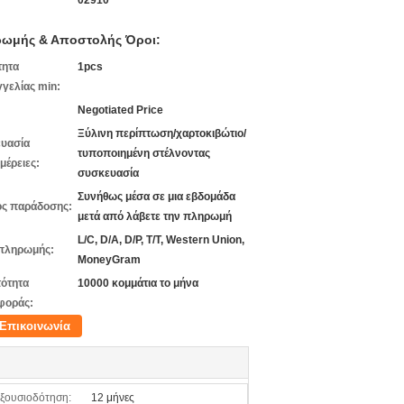
02910
ωμής & Αποστολής Όροι:
τητα
1pcs
γελίας min:
Negotiated Price
Ξύλινη περίπτωση/χαρτοκιβώτιο/
υασία
τυποποιημένη στέλνοντας
μέρειες:
συσκευασία
Συνήθως μέσα σε μια εβδομάδα
ς παράδοσης:
μετά από λάβετε την πληρωμή
L/C, D/A, D/P, T/T, Western Union,
πληρωμής:
MoneyGram
ότητα
10000 κομμάτια το μήνα
φοράς:
Επικοινωνία
ξουσιοδότηση:
12 μήνες