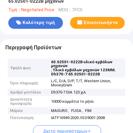
65.02501-0222B μηχανών
Τιμή：Negotiated Price
MOQ：1PCS
Καλύτερη τιμή
Επικοινωνήστε
Περιγραφή Προϊόντων
65.02501-0222B υλικό εμβόλων
μηχανών
Υψηλό φως
,
,
Υλικό εμβόλων μηχανών 123MM
Dh370-7 65.02501-0222B
L/C, D/A, D/P, T/T, Western Union,
Όροι πληρωμής
MoneyGram
Αριθμό μοντέλου
Dh370-7 DIA 123 χιλ.
Δυνατότητα
10000 κομμάτια το μήνα
προσφοράς
Μάρκα
MAGURO、FUSA、FIM
Πιστοποίηση
IATF16949:2020 /ISO9001:2008
Δείτε περισσότερων