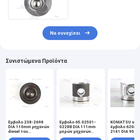
65.02501-0222B μηχανών
Να συνεχίσει
Συνιστώμενα Προϊόντα
Έμβολο 238-2698
Έμβολο 65.02501-
KOMATSU s4d9
DIA 110mm μηχανών
0228B DIA 111mm
έμβολο 6204-
diesel του
μερών μηχανών
2141 DIA 95m
CATERPILLARR C7
DOOSAN DE08T
μηχανών diese