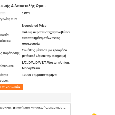
ωμής & Αποστολής Όροι:
τητα
1PCS
γελίας min:
Negotiated Price
Ξύλινη περίπτωση/χαρτοκιβώτιο/
υασία
τυποποιημένη στέλνοντας
μέρειες:
συσκευασία
Συνήθως μέσα σε μια εβδομάδα
ς παράδοσης:
μετά από λάβετε την πληρωμή
L/C, D/A, D/P, T/T, Western Union,
πληρωμής:
MoneyGram
ότητα
10000 κομμάτια το μήνα
φοράς:
Επικοινωνία
χανικής, μηχανήματα κατασκευής, μηχανήματα