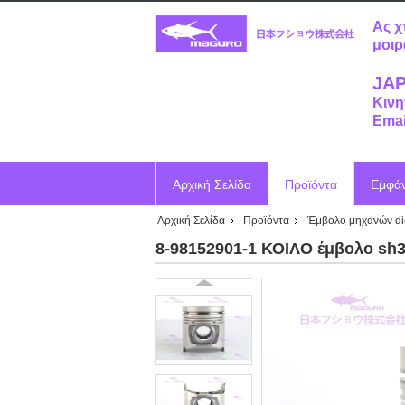
Ας χ
μοιρ
JAP
Κινη
Emai
Αρχική Σελίδα
Προϊόντα
Εμφά
Αρχική Σελίδα
Προϊόντα
Έμβολο μηχανών di
Ζητήστε ένα απόσπασμα
Vr
8-98152901-1 ΚΟΙΛΟ έμβολο sh3