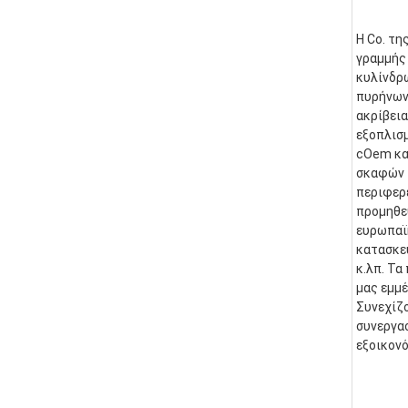
Η Co. τη
γραμμής 
κυλίνδρ
πυρήνων.
ακρίβεια
εξοπλισμ
cOem και
σκαφών τ
περιφερε
προμηθε
ευρωπαϊκ
κατασκευ
κ.λπ. Τα
μας εμμέ
Συνεχίζο
συνεργασ
εξοικονό