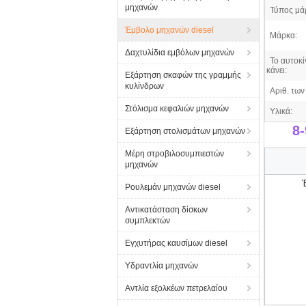
μηχανών
Τύπος μάρ
Έμβολο μηχανών diesel
Μάρκα:
Δαχτυλίδια εμβόλων μηχανών
Το αυτοκί
κάνει:
Εξάρτηση σκαφών της γραμμής
κυλίνδρων
Αριθ. των 
Στόλισμα κεφαλιών μηχανών
Υλικά:
8
Εξάρτηση στολισμάτων μηχανών
Μέρη στροβιλοσυμπιεστών
μηχανών
Ρουλεμάν μηχανών diesel
Αντικατάσταση δίσκων
συμπλεκτών
Εγχυτήρας καυσίμων diesel
Υδραντλία μηχανών
Αντλία εξολκέων πετρελαίου