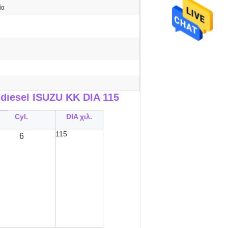
ία
diesel ISUZU ΚΚ DIA 115
__
Cyl.
DIA χιλ.
115
6