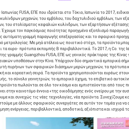
ς Ιαπωνίας FUSA, ΕΠΕ που ιδρύεται στο Τόκιο, Ιαπωνία το 2017, ειδι
κυλίνδρων μηχανών, του εμβόλου, του δαχτυλιδιού εμβόλων, των εξ
ων, του στολίσματος κεφαλιών κυλίνδρων, των εξαρτήσεων εξέτασης
 Έχουμε τον παγκόσμιας ποιότητας προηγμένο εξοπλισμό παραγωγής 
ς αυτόματη γραμμή παραγωγής επεξεργασίας και το σφαιρικό προηγμ
ό μετρολογίας. Με μηά ατέλεια ως ποιοτικό στόχο, τα προϊόντα μπο
 τα ευρο- πρότυπα εκπομπής Β περιβαλλοντικά. Το 2017, η Co. της Ι
ης γραμμής Guangzhou FUSA, ΕΠΕ ως γενικός πράκτορας της Κίνας γι
ιακών υποθέσεων στην Κίνα. Υπάρχουν δύο σημαντικά εμπορικά σήμα
υτή πυρήνων των σφαιρικών διάσημων μερών μηχανών, τα πρότυπα κα
ή και κορεατική σειρά. Τα προϊόντα χρησιμοποιούνται ευρέως στου
ής, το σύνολο γεννητριών, το εμπορικό όχημα, το επιβατικό αυτοκίν
 προϊόντα πωλούνται σε όλο τον κόσμο και εμπιστεύονται από τους πε
νει στην καινοτόμο έννοια «της οικοδόμησης ενός ονείρου με την ευσ
υμε και συνεχώς τις νέες τεχνολογίες, νέα προϊόντα. Συνεχίζουμε και
τούμε με άλλους σφαιρικούς συνεργάτες σε αυτόν τον τομέα για να 
μηση ενέργειας, περιβαλλοντικά, αποδοτικά, αξιόπιστα και ισχυρά τ