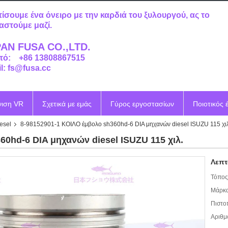
τίσουμε ένα όνειρο με την καρδιά του ξυλουργού, ας το
αστούμε μαζί.
AN FUSA CO.,LTD.
τό: +86 13808867515
l: fs@fusa.cc
νιση VR
Σχετικά με εμάς
Γύρος εργοστασίων
Ποιοτικός 
esel
8-98152901-1 ΚΟΙΛΟ έμβολο sh360hd-6 DIA μηχανών diesel ISUZU 115 χιλ
60hd-6 DIA μηχανών diesel ISUZU 115 χιλ.
Λεπτ
Τόπος
Μάρκα
Πιστο
Αριθμ