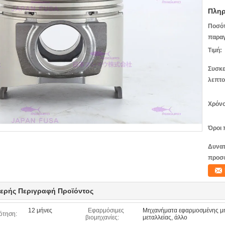
Πληρ
Ποσό
παραγ
Τιμή:
Συσκε
λεπτο
Χρόνο
Όροι 
Δυνατ
προσ
ερής Περιγραφή Προϊόντος
12 μήνες
Εφαρμόσιμες
Μηχανήματα εφαρμοσμένης μη
ότηση:
βιομηχανίες:
μεταλλείας, άλλο