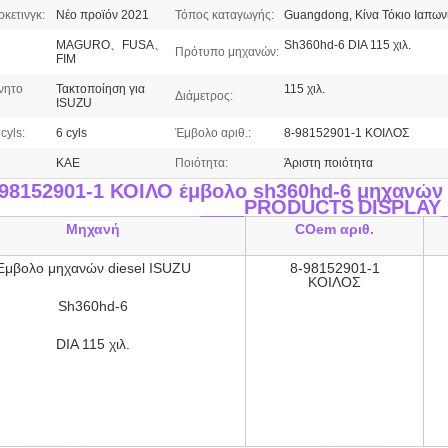
κετινγκ:
Νέο προϊόν 2021
Τόπος καταγωγής:
Guangdong, Κίνα Τόκιο Ιαπων
MAGURO、FUSA、
Sh360hd-6 DIA 115 χιλ.
Πρότυπο μηχανών:
FIM
νητο
Τακτοποίηση για
115 χιλ.
Διάμετρος:
ISUZU
cyls:
6 cyls
Έμβολο αριθ.:
8-98152901-1 ΚΟΙΛΟΣ
ΚΑΕ
Ποιότητα:
Άριστη ποιότητα
-98152901-1 ΚΟΙΛΟ έμβολο sh360hd-6 μηχανών 
____PRODUCTS
DISPLAY
Μηχανή
COem αριθ.
Έμβολο μηχανών diesel ISUZU
8-98152901-1
ΚΟΙΛΟΣ
Sh360hd-6
DIA 115 χιλ.