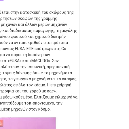
κεύεται στην κατασκευή του σκάφους της 
αρτήσεων σκαφών της γραμμής 
 μηχανών και άλλων μερών μηχανών 
και διαδικασίας παραγωγής, τη μεγάλης 
ένου φυσικού και χημικού δοκιμής 
ρούν να ανταποκριθούν στα πρότυπα 
απωνίας FUSA, ΕΠΕ επέτρεψε στη Co. 
α να πάρει τη δαπάνη των 
τα: «FUSA» και «MAGURO». Σαν 
λύπτουν την ιαπωνική, αμερικανική, 
ς τομείς δύναμης όπως τα μηχανήματα 
ητο, τα γεωργικά μηχανήματα, το σκάφος, 
λάτες σε όλο τον κόσμο. Η επιχείρησή 
τροφία και του χορού με σας». 
 μέσω κάθε μέρα. Ελπίζουμε ειλικρινά να 
αναπτύξουμε τοπ-ακονισμένο, την 
α μέρη μηχανών στον κόσμο.