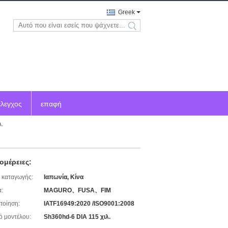
Greek
search
έλεγχος
επαφή
.
ομέρειες:
 καταγωγής:
Ιαπωνία, Κίνα
:
MAGURO、FUSA、FIM
ποίηση:
IATF16949:2020 /ISO9001:2008
ό μοντέλου:
Sh360hd-6 DIA 115 χιλ.