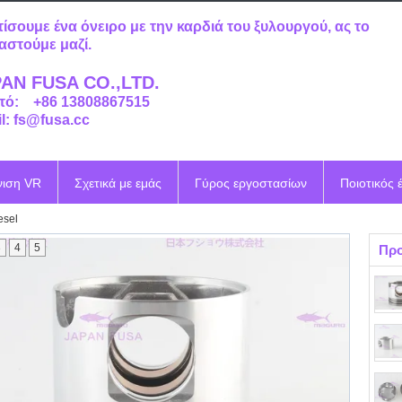
τίσουμε ένα όνειρο με την καρδιά του ξυλουργού, ας το
αστούμε μαζί.
AN FUSA CO.,LTD.
τό: +86 13808867515
l: fs@fusa.cc
νιση VR
Σχετικά με εμάς
Γύρος εργοστασίων
Ποιοτικός 
esel
3
4
5
Προ