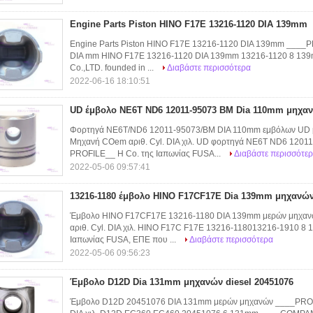
Engine Parts Piston HINO F17E 13216-1120 DIA 139mm
Engine Parts Piston HINO F17E 13216-1120 DIA 139mm ___
DIA mm HINO F17E 13216-1120 DIA 139mm 13216-1120 8 1
Co.,LTD. founded in ...
Διαβάστε περισσότερα
2022-06-16 18:10:51
UD έμβολο NE6T ND6 12011-95073 BM Dia 110mm μηχα
Φορτηγά NE6T/ND6 12011-95073/BM DIA 110mm εμβόλων U
Μηχανή COem αριθ. Cyl. DIA χιλ. UD φορτηγά NE6T ND6 12
PROFILE__ Η Co. της Ιαπωνίας FUSA...
Διαβάστε περισσότε
2022-05-06 09:57:41
13216-1180 έμβολο HINO F17CF17E Dia 139mm μηχανών
Έμβολο HINO F17CF17E 13216-1180 DIA 139mm μερών μηχ
αριθ. Cyl. DIA χιλ. HINO F17C F17E 13216-118013216-1910
Ιαπωνίας FUSA, ΕΠΕ που ...
Διαβάστε περισσότερα
2022-05-06 09:56:23
Έμβολο D12D Dia 131mm μηχανών diesel 20451076
Έμβολο D12D 20451076 DIA 131mm μερών μηχανών ____PRO