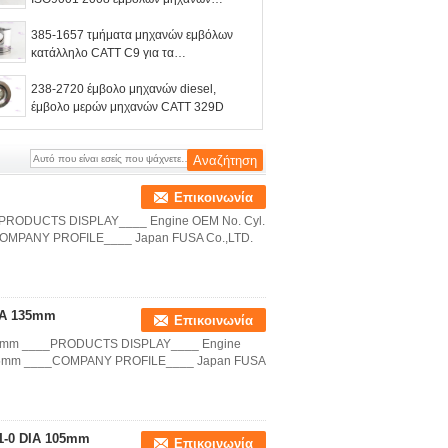
diesel CATT 336D
385-1657 τμήματα μηχανών εμβόλων
κατάλληλο CATT C9 για τα
μηχανήματα εφαρμοσμένης μηχανικής
238-2720 έμβολο μηχανών diesel,
έμβολο μερών μηχανών CATT 329D
Επικοινωνία
__PRODUCTS DISPLAY____ Engine OEM No. Cyl.
COMPANY PROFILE____ Japan FUSA Co.,LTD.
DIA 135mm
Επικοινωνία
 135mm ____PRODUCTS DISPLAY____ Engine
 135mm ____COMPANY PROFILE____ Japan FUSA
81-0 DIA 105mm
Επικοινωνία