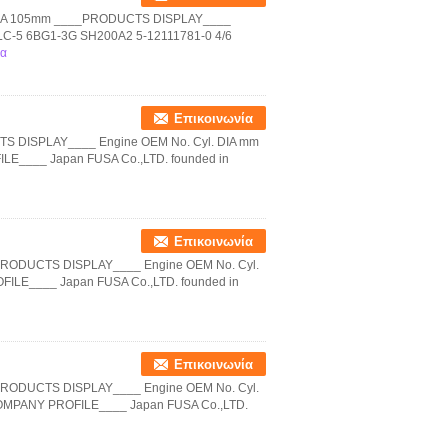
0 DIA 105mm ____PRODUCTS DISPLAY____
LC-5 6BG1-3G SH200A2 5-12111781-0 4/6
ρα
Επικοινωνία
TS DISPLAY____ Engine OEM No. Cyl. DIA mm
____ Japan FUSA Co.,LTD. founded in
Επικοινωνία
_PRODUCTS DISPLAY____ Engine OEM No. Cyl.
LE____ Japan FUSA Co.,LTD. founded in
Επικοινωνία
_PRODUCTS DISPLAY____ Engine OEM No. Cyl.
OMPANY PROFILE____ Japan FUSA Co.,LTD.