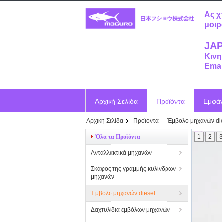
Ας χ
μοιρ
JAP
Κινη
Emai
Αρχική Σελίδα
Προϊόντα
Εμφά
Αρχική Σελίδα
Προϊόντα
Έμβολο μηχανών di
Ζητήστε ένα απόσπασμα
Vr
Όλα τα Προϊόντα
1
2
Ανταλλακτικά μηχανών
Σκάφος της γραμμής κυλίνδρων
μηχανών
Έμβολο μηχανών diesel
Δαχτυλίδια εμβόλων μηχανών