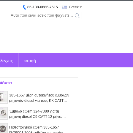
86-138-0886-7515
Greek
search
έλεγχος
επαφή
ϊόντα
385-1657 μέρη αυτοκινήτου εμβόλων
μηχανών diesel για τους ΚΚ CATT
336D DIA 112
Έμβολο cOem 324-7380 για τη
μηχανή diesel C9 CATT 12 μήνες
εξουσιοδότησης
Πιστοποιητικό cOem 385-1657
ISO9001 2008 εμβόλων μηχανών