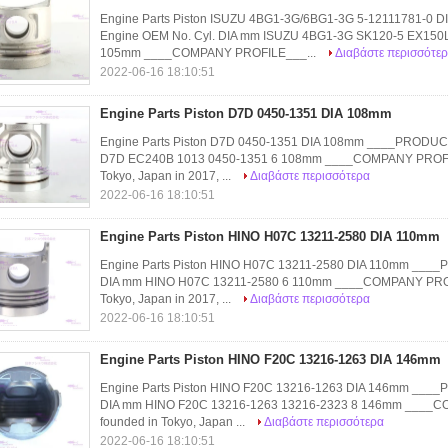
Engine Parts Piston ISUZU 4BG1-3G/6BG1-3G 5-12111781-
Engine OEM No. Cyl. DIA mm ISUZU 4BG1-3G SK120-5 EX150
105mm ____COMPANY PROFILE___...
Διαβάστε περισσότε
2022-06-16 18:10:51
Engine Parts Piston D7D 0450-1351 DIA 108mm
Engine Parts Piston D7D 0450-1351 DIA 108mm ____PRODUC
D7D EC240B 1013 0450-1351 6 108mm ____COMPANY PROFILE
Tokyo, Japan in 2017, ...
Διαβάστε περισσότερα
2022-06-16 18:10:51
Engine Parts Piston HINO H07C 13211-2580 DIA 110mm
Engine Parts Piston HINO H07C 13211-2580 DIA 110mm ___
DIA mm HINO H07C 13211-2580 6 110mm ____COMPANY PROFI
Tokyo, Japan in 2017, ...
Διαβάστε περισσότερα
2022-06-16 18:10:51
Engine Parts Piston HINO F20C 13216-1263 DIA 146mm
Engine Parts Piston HINO F20C 13216-1263 DIA 146mm ___
DIA mm HINO F20C 13216-1263 13216-2323 8 146mm ____C
founded in Tokyo, Japan ...
Διαβάστε περισσότερα
2022-06-16 18:10:51