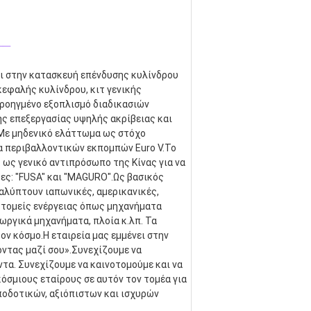
__
αι στην κατασκευή επένδυσης κυλίνδρου 
εφαλής κυλίνδρου, κιτ γενικής 
ροηγμένο εξοπλισμό διαδικασιών 
 επεξεργασίας υψηλής ακρίβειας και 
Με μηδενικό ελάττωμα ως στόχο 
 περιβαλλοντικών εκπομπών Euro V.Το 
. ως γενικό αντιπρόσωπο της Κίνας για να 
ες: "FUSA" και "MAGURO".Ως βασικός 
λύπτουν ιαπωνικές, αμερικανικές, 
 τομείς ενέργειας όπως μηχανήματα 
ωργικά μηχανήματα, πλοία κ.λπ. Τα 
ν κόσμο.Η εταιρεία μας εμμένει στην 
ντας μαζί σου».Συνεχίζουμε να 
α. Συνεχίζουμε να καινοτομούμε και να 
σμιους εταίρους σε αυτόν τον τομέα για 
οδοτικών, αξιόπιστων και ισχυρών 