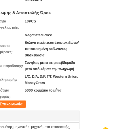
ME993473
ωμής & Αποστολής Όροι:
τητα
10PCS
γελίας min:
Negotiated Price
Ξύλινη περίπτωση/χαρτοκιβώτιο/
υασία
τυποποιημένη στέλνοντας
μέρειες:
συσκευασία
Συνήθως μέσα σε μια εβδομάδα
ς παράδοσης:
μετά από λάβετε την πληρωμή
L/C, D/A, D/P, T/T, Western Union,
πληρωμής:
MoneyGram
ότητα
5000 κομμάτια το μήνα
φοράς:
Επικοινωνία
σμένης μηχανικής, μηχανήματα κατασκευής,