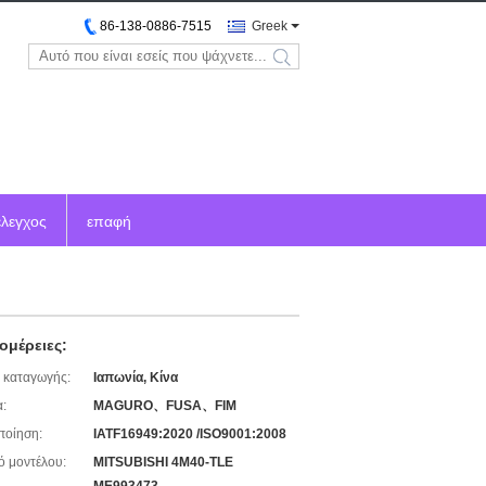
86-138-0886-7515
Greek
search
έλεγχος
επαφή
ομέρειες:
 καταγωγής:
Ιαπωνία, Κίνα
:
MAGURO、FUSA、FIM
ποίηση:
IATF16949:2020 /ISO9001:2008
ό μοντέλου:
MITSUBISHI 4M40-TLE