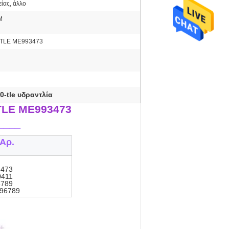
ίας, άλλο
M
-TLE ME993473
0-tle υδραντλία
-TLE ME993473
____
Αρ.
473
411
789
96789