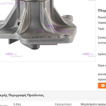
Πληρ
Ποσό
παραγ
Τιμή:
Συσκε
λεπτο
Χρόνο
Όροι 
Δυνατ
προσ
ερής Περιγραφή Προϊόντος
1 έτος
Εφαρμόσιμες
Μηχανήματα εφαρμο