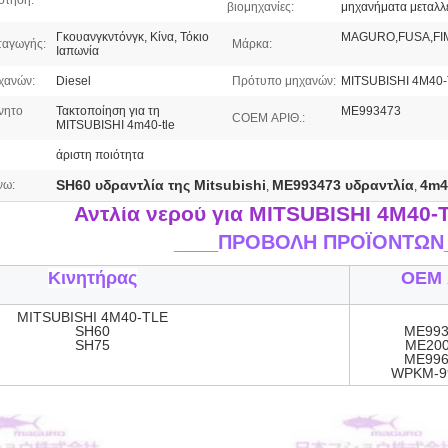
ότηση:
βιομηχανίες:
μηχανήματα μεταλλε
Γκουανγκντόνγκ, Κίνα, Τόκιο
MAGURO,FUSA,FI
ταγωγής:
Μάρκα:
Ιαπωνία
χανών:
Diesel
Πρότυπο μηχανών:
MITSUBISHI 4M40
νητο
Τακτοποίηση για τη
ME993473
COEM ΑΡΙΘ.:
MITSUBISHI 4m40-tle
άριστη ποιότητα
SH60 υδραντλία της Mitsubishi
ME993473 υδραντλία
4m4
νω:
,
,
Αντλία νερού για MITSUBISHI 4M40
____
ΠΡΟΒΟΛΗ ΠΡΟΪΟΝΤΩΝ
Κινητήρας
OEM 
MITSUBISHI 4M40-TLE
SH60
ME993
SH75
ΜΕ200
ME996
WPKM-9