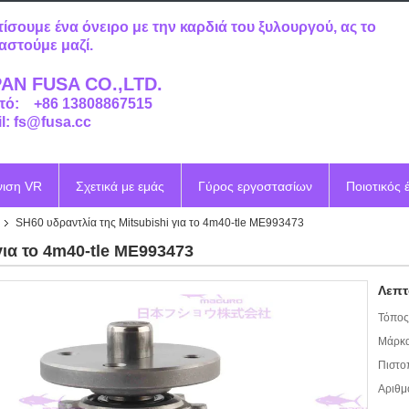
τίσουμε ένα όνειρο με την καρδιά του ξυλουργού, ας το
αστούμε μαζί.
AN FUSA CO.,LTD.
τό: +86 13808867515
l: fs@fusa.cc
νιση VR
Σχετικά με εμάς
Γύρος εργοστασίων
Ποιοτικός 
SH60 υδραντλία της Mitsubishi για το 4m40-tle ME993473
για το 4m40-tle ME993473
Λεπτ
Τόπος
Μάρκα
Πιστο
Αριθμ