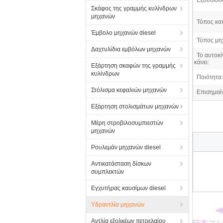
Εξουσιοδ
Σκάφος της γραμμής κυλίνδρων
μηχανών
Τόπος κα
Έμβολο μηχανών diesel
Τύπος μη
Δαχτυλίδια εμβόλων μηχανών
Το αυτοκί
κάνει:
Εξάρτηση σκαφών της γραμμής
κυλίνδρων
Ποιότητα:
Στόλισμα κεφαλιών μηχανών
Επισημαί
Εξάρτηση στολισμάτων μηχανών
Μέρη στροβιλοσυμπιεστών
μηχανών
Ρουλεμάν μηχανών diesel
Αντικατάσταση δίσκων
συμπλεκτών
Εγχυτήρας καυσίμων diesel
Υδραντλία μηχανών
Αντλία εξολκέων πετρελαίου