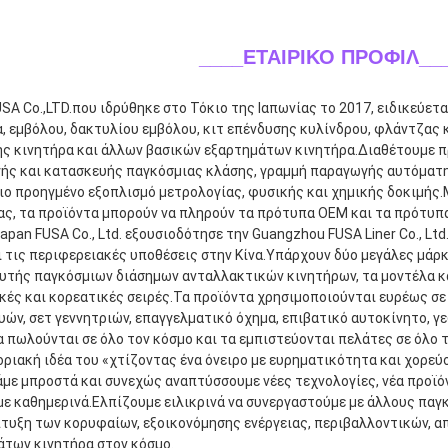
____ΕΤΑΙΡΙΚΟ ΠΡΟΦΙΛ
__
SA Co.,LTD.που ιδρύθηκε στο Τόκιο της Ιαπωνίας το 2017, ειδικεύετ
, εμβόλου, δακτυλίου εμβόλου, κιτ επένδυσης κυλίνδρου, φλάντζας κ
ής κινητήρα και άλλων βασικών εξαρτημάτων κινητήρα.Διαθέτουμε π
ής και κατασκευής παγκόσμιας κλάσης, γραμμή παραγωγής αυτόματης
ο προηγμένο εξοπλισμό μετρολογίας, φυσικής και χημικής δοκιμής.
ς, τα προϊόντα μπορούν να πληρούν τα πρότυπα OEM και τα πρότυπα
Japan FUSA Co., Ltd. εξουσιοδότησε την Guangzhou FUSA Liner Co., Ltd
 τις περιφερειακές υποθέσεις στην Κίνα.Υπάρχουν δύο μεγάλες μάρκ
υτής παγκόσμιων διάσημων ανταλλακτικών κινητήρων, τα μοντέλα κα
ές και κορεατικές σειρές.Τα προϊόντα χρησιμοποιούνται ευρέως σε
ών, σετ γεννητριών, επαγγελματικό όχημα, επιβατικό αυτοκίνητο, γε
 πωλούνται σε όλο τον κόσμο και τα εμπιστεύονται πελάτες σε όλο το
ιακή ιδέα του «χτίζοντας ένα όνειρο με ευρηματικότητα και χορεύο
ε μπροστά και συνεχώς αναπτύσσουμε νέες τεχνολογίες, νέα προϊόντ
ε καθημερινά.Ελπίζουμε ειλικρινά να συνεργαστούμε με άλλους παγκό
τυξη των κορυφαίων, εξοικονόμησης ενέργειας, περιβαλλοντικών, απ
άτων κινητήρα στον κόσμο.