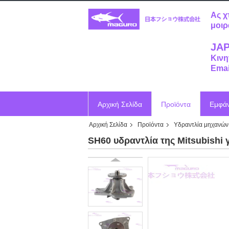
Ας χ
μοιρ
JAP
Κινη
Emai
Αρχική Σελίδα
Προϊόντα
Εμφά
Αρχική Σελίδα
Προϊόντα
Υδραντλία μηχανών
Ζητήστε ένα απόσπασμα
Vr
SH60 υδραντλία της Mitsubishi 