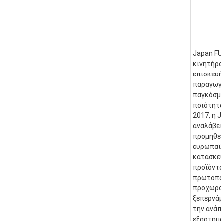
Japan FU
κινητήρα
επισκευ
παραγωγ
παγκόσμι
ποιότητα
2017, η 
αναλάβει
προμηθε
ευρωπαϊκ
κατασκευ
προϊόντα
πρωτοπορ
προχωράμ
ξεπερνάμ
την ανάπ
εξαρτημ