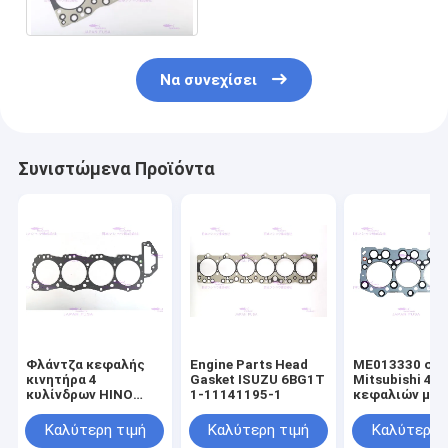
κεφαλιών κυλίνδρων
Να συνεχίσει
Συνιστώμενα Προϊόντα
Φλάντζα κεφαλής
Engine Parts Head
ME013330 στό
κινητήρα 4
Gasket ISUZU 6BG1T
Mitsubishi 4D
κυλίνδρων HINO
1-11141195-1
κεφαλιών μηχ
J05CT 11115-E0120
Καλύτερη τιμή
Καλύτερη τιμή
Καλύτερη 