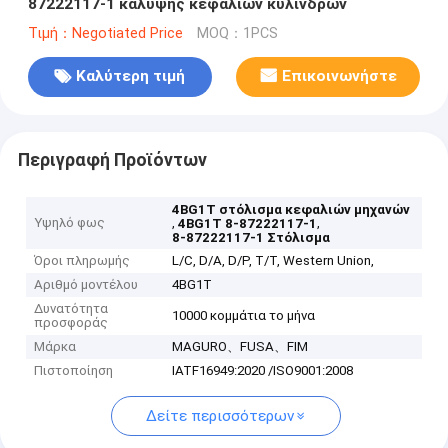
87222117-1 κάλυψης κεφαλιών κυλίνδρων
Τιμή：Negotiated Price
MOQ：1PCS
Καλύτερη τιμή
Επικοινωνήστε
Περιγραφή Προϊόντων
4BG1T στόλισμα κεφαλιών μηχανών
Υψηλό φως
,
,
4BG1T 8-87222117-1
8-87222117-1 Στόλισμα
Όροι πληρωμής
L/C, D/A, D/P, T/T, Western Union,
Αριθμό μοντέλου
4BG1T
Δυνατότητα
10000 κομμάτια το μήνα
προσφοράς
Μάρκα
MAGURO、FUSA、FIM
Πιστοποίηση
IATF16949:2020 /ISO9001:2008
Δείτε περισσότερων