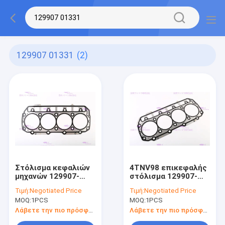
129907 01331
(2)
Στόλισμα κεφαλιών
4TNV98 επικεφαλής
μηχανών 129907-
στόλισμα 129907-
01331 YANMAR
01331 Yanmar
Τιμή:
Negotiated Price
Τιμή:
Negotiated Price
4TNV98
μηχανών 12 μήνες
MOQ:
1PCS
MOQ:
1PCS
εξουσιοδότησης
Λάβετε την πιο πρόσφατη τιμή
Λάβετε την πιο πρόσφατη τιμή