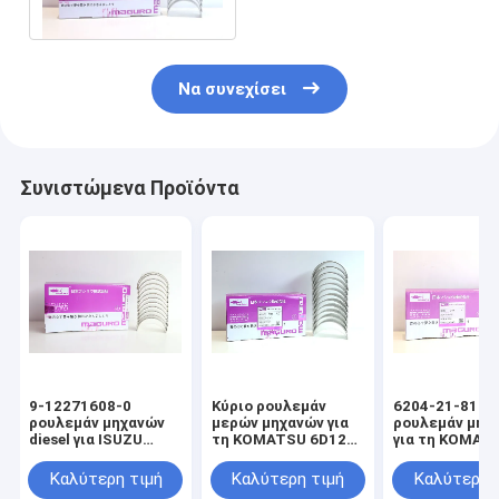
6BD1 6BG1
Να συνεχίσει
Συνιστώμενα Προϊόντα
9-12271608-0
Κύριο ρουλεμάν
6204-21-8100
ρουλεμάν μηχανών
μερών μηχανών για
ρουλεμάν μηχ
diesel για ISUZU
τη KOMATSU 6D125
για τη KOMAT
6BD16BG1T
6150-31-3040
6D95
Καλύτερη τιμή
Καλύτερη τιμή
Καλύτερη 