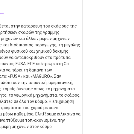
_
κεύεται στην κατασκευή του σκάφους της 
αρτήσεων σκαφών της γραμμής 
 μηχανών και άλλων μερών μηχανών 
και διαδικασίας παραγωγής, τη μεγάλης 
ένου φυσικού και χημικού δοκιμής 
ρούν να ανταποκριθούν στα πρότυπα 
απωνίας FUSA, ΕΠΕ επέτρεψε στη Co. 
α να πάρει τη δαπάνη των 
τα: «FUSA» και «MAGURO». Σαν 
λύπτουν την ιαπωνική, αμερικανική, 
ς τομείς δύναμης όπως τα μηχανήματα 
ητο, τα γεωργικά μηχανήματα, το σκάφος, 
λάτες σε όλο τον κόσμο. Η επιχείρησή 
τροφία και του χορού με σας». 
 μέσω κάθε μέρα. Ελπίζουμε ειλικρινά να 
αναπτύξουμε τοπ-ακονισμένο, την 
α μέρη μηχανών στον κόσμο.