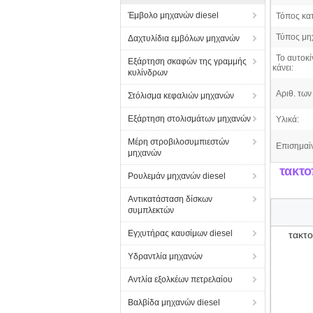
Έμβολο μηχανών diesel
Τόπος κα
Τύπος μη
Δαχτυλίδια εμβόλων μηχανών
Το αυτοκί
Εξάρτηση σκαφών της γραμμής
κάνει:
κυλίνδρων
Αριθ. των 
Στόλισμα κεφαλιών μηχανών
Εξάρτηση στολισμάτων μηχανών
Υλικά:
Μέρη στροβιλοσυμπιεστών
Επισημαί
μηχανών
τακτο
Ρουλεμάν μηχανών diesel
Αντικατάσταση δίσκων
συμπλεκτών
Εγχυτήρας καυσίμων diesel
τακτο
Υδραντλία μηχανών
Αντλία εξολκέων πετρελαίου
Βαλβίδα μηχανών diesel