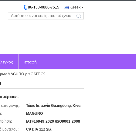
86-138-0886-7515
Greek
search
έλεγχος
επαφή
νδρων MAGURO για CATT C9
9
ομέρειες:
 καταγωγής:
Τόκιο Ιαπωνία Guangdong, Κίνα
:
MAGURO
ποίηση:
IATF16949:2020 /ISO9001:2008
ό μοντέλου:
C9 DIA 112 χιλ.