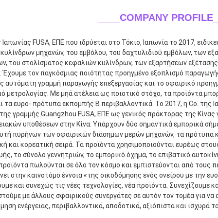
____COMPANY PROFILE_
ς Ιαπωνίας FUSA, ΕΠΕ που ιδρύεται στο Τόκιο, Ιαπωνία το 2017, ειδι
κυλίνδρων μηχανών, του εμβόλου, του δαχτυλιδιού εμβόλων, των εξ
ων, του στολίσματος κεφαλιών κυλίνδρων, των εξαρτήσεων εξέτασης
 Έχουμε τον παγκόσμιας ποιότητας προηγμένο εξοπλισμό παραγωγής 
ς αυτόματη γραμμή παραγωγής επεξεργασίας και το σφαιρικό προηγμ
ό μετρολογίας. Με μηά ατέλεια ως ποιοτικό στόχο, τα προϊόντα μπο
 τα ευρο- πρότυπα εκπομπής Β περιβαλλοντικά. Το 2017, η Co. της Ι
ης γραμμής Guangzhou FUSA, ΕΠΕ ως γενικός πράκτορας της Κίνας γι
ιακών υποθέσεων στην Κίνα. Υπάρχουν δύο σημαντικά εμπορικά σήμα
υτή πυρήνων των σφαιρικών διάσημων μερών μηχανών, τα πρότυπα κα
ή και κορεατική σειρά. Τα προϊόντα χρησιμοποιούνται ευρέως στου
ής, το σύνολο γεννητριών, το εμπορικό όχημα, το επιβατικό αυτοκίν
 προϊόντα πωλούνται σε όλο τον κόσμο και εμπιστεύονται από τους πε
νει στην καινοτόμο έννοια «της οικοδόμησης ενός ονείρου με την ευσ
υμε και συνεχώς τις νέες τεχνολογίες, νέα προϊόντα. Συνεχίζουμε και
τούμε με άλλους σφαιρικούς συνεργάτες σε αυτόν τον τομέα για να 
μηση ενέργειας, περιβαλλοντικά, αποδοτικά, αξιόπιστα και ισχυρά τ