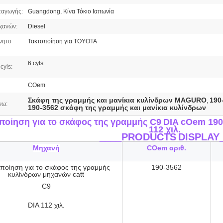
ταγωγής:
Guangdong, Κίνα Τόκιο Ιαπωνία
χανών:
Diesel
νητο
Τακτοποίηση για TOYOTA
6 cyls
cyls:
COem
Σκάφη της γραμμής και μανίκια κυλίνδρων MAGURO
190
,
νω:
190-3562 σκάφη της γραμμής και μανίκια κυλίνδρων
ποίηση για το σκάφος της γραμμής C9
DIA cOem 19
112 χιλ.
____PRODUCTS
DISPLAY
Μηχανή
COem αριθ.
ποίηση για το σκάφος της γραμμής
190-3562
κυλίνδρων μηχανών catt
C9
DIA 112 χιλ.