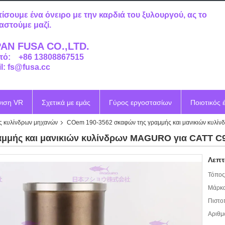
τίσουμε ένα όνειρο με την καρδιά του ξυλουργού, ας το
αστούμε μαζί.
AN FUSA CO.,LTD.
τό: +86 13808867515
l: fs@fusa.cc
νιση VR
Σχετικά με εμάς
Γύρος εργοστασίων
Ποιοτικός 
ς κυλίνδρων μηχανών
COem 190-3562 σκαφών της γραμμής και μανικιών κυλί
μμής και μανικιών κυλίνδρων MAGURO για CATT C
Λεπτ
Τόπος
Μάρκα
Πιστο
Αριθμ