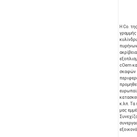
Η Co. τη
γραμμής 
κυλίνδρ
πυρήνων.
ακρίβεια
εξοπλισμ
cOem και
σκαφών τ
περιφερε
προμηθε
ευρωπαϊκ
κατασκευ
κ.λπ. Τα
μας εμμέ
Συνεχίζο
συνεργασ
εξοικονό