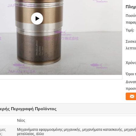
Πληρ
Ποσό
παραγ
Τιμή:
Συσκε
λεπτο
Χρόνο
Όροι 
Δυνατ
προσ
ερής Περιγραφή Προϊόντος
Νέος
μες
Μηχανήματα εφαρμοσμένης μηχανικής, μηχανήματα κατασκευής, μηχαν
ς:
μεταλλείας, άλλο