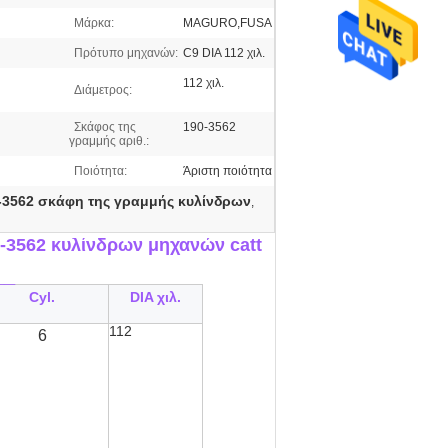
Μάρκα:
MAGURO,FUSA
Πρότυπο μηχανών:
C9 DIA 112 χιλ.
112 χιλ.
Διάμετρος:
Σκάφος της
190-3562
γραμμής αριθ.:
Ποιότητα:
Άριστη ποιότητα
-3562 σκάφη της γραμμής κυλίνδρων
,
0-3562
κυλίνδρων μηχανών catt
__
Cyl.
DIA χιλ.
112
6