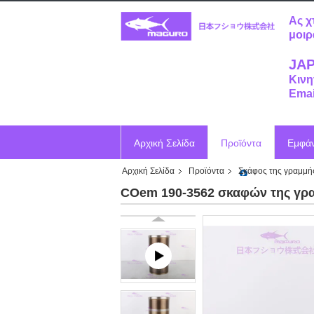
Ας χ
μοιρ
JAP
Κινη
Emai
Αρχική Σελίδα
Προϊόντα
Εμφά
Αρχική Σελίδα
Προϊόντα
Σκάφος της γραμμή
Ζητήστε ένα απόσπασμα
Vr
COem 190-3562 σκαφών της γρα