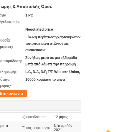
ωμής & Αποστολής Όροι:
τητα
1 PC
γελίας min:
Negotiated price
Ξύλινη περίπτωση/χαρτοκιβώτιο/
υασία
τυποποιημένη στέλνοντας
μέρειες:
συσκευασία
Συνήθως μέσα σε μια εβδομάδα
ς παράδοσης:
μετά από λάβετε την πληρωμή
πληρωμής:
L/C, D/A, D/P, T/T, Western Union,
ότητα
10000 κομμάτια το μήνα
φοράς:
Επικοινωνία
εξουσιοδότηση:
12 μήνες
ήματα
Νέο προϊόν
Τύπος μάρκετινγκ:
2021