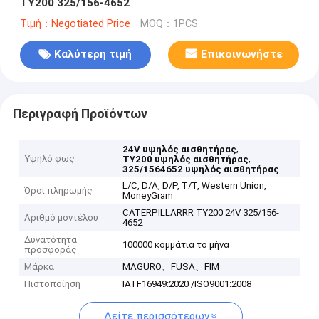
TY200 325/156-4652
Τιμή：Negotiated Price
MOQ：1PCS
Καλύτερη τιμή
Επικοινωνήστε
Περιγραφή Προϊόντων
,
24V υψηλός αισθητήρας
Υψηλό φως
,
TY200 υψηλός αισθητήρας
325/1564652 υψηλός αισθητήρας
L/C, D/A, D/P, T/T, Western Union,
Όροι πληρωμής
MoneyGram
CATERPILLARRR TY200 24V 325/156-
Αριθμό μοντέλου
4652
Δυνατότητα
100000 κομμάτια το μήνα
προσφοράς
Μάρκα
MAGURO、FUSA、FIM
Πιστοποίηση
IATF16949:2020 /ISO9001:2008
Δείτε περισσότερων