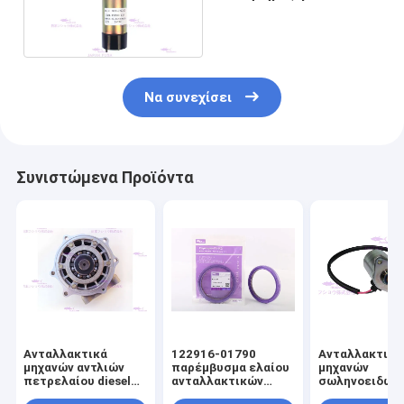
CATERPILLARRR TY200
325/156-4652
Να συνεχίσει
Συνιστώμενα Προϊόντα
Ανταλλακτικά
122916-01790
Ανταλλακτικά
μηχανών αντλιών
παρέμβυσμα ελαίου
μηχανών
πετρελαίου diesel
ανταλλακτικών
σωληνοειδών 
για HINO J08E
μηχανών για
E312 4I-5674