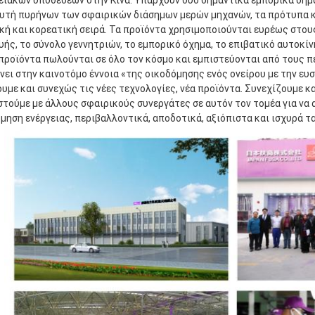
ιακών υποθέσεων στην Κίνα. Υπάρχουν δύο σημαντικά εμπορικά σήμα
υτή πυρήνων των σφαιρικών διάσημων μερών μηχανών, τα πρότυπα κα
ή και κορεατική σειρά. Τα προϊόντα χρησιμοποιούνται ευρέως στου
ής, το σύνολο γεννητριών, το εμπορικό όχημα, το επιβατικό αυτοκίν
 προϊόντα πωλούνται σε όλο τον κόσμο και εμπιστεύονται από τους πε
νει στην καινοτόμο έννοια «της οικοδόμησης ενός ονείρου με την ευσ
υμε και συνεχώς τις νέες τεχνολογίες, νέα προϊόντα. Συνεχίζουμε και
τούμε με άλλους σφαιρικούς συνεργάτες σε αυτόν τον τομέα για να 
μηση ενέργειας, περιβαλλοντικά, αποδοτικά, αξιόπιστα και ισχυρά τ