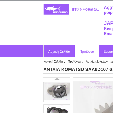
Ας χ
μοιρ
JAP
Κινη
Emai
Αρχική Σελίδα
Προϊόντα
Εμφά
Αρχική Σελίδα
Προϊόντα
Αντλία εξολκέων πε
Ζητήστε ένα απόσπασμα
Vr
ΑΝΤΛΙΑ KOMATSU SAA6D107 6