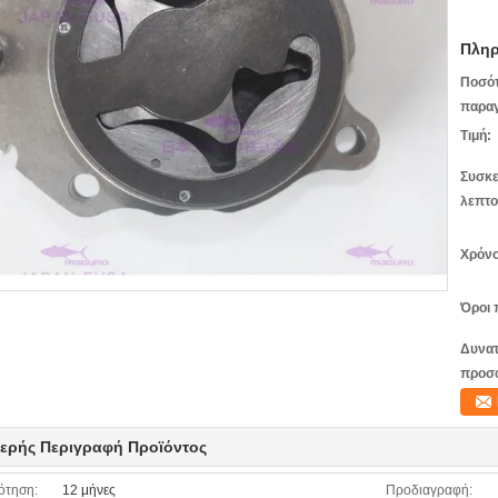
Πληρ
Ποσό
παραγ
Τιμή:
Συσκε
λεπτο
Χρόνο
Όροι 
Δυνατ
προσ
ερής Περιγραφή Προϊόντος
ότηση:
12 μήνες
Προδιαγραφή: