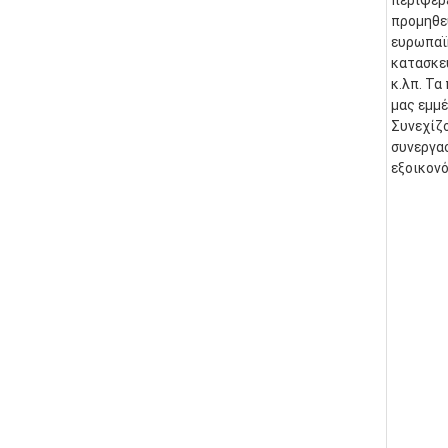
περιφερε
προμηθε
ευρωπαϊκ
κατασκευ
κ.λπ. Τα
μας εμμέ
Συνεχίζο
συνεργασ
εξοικονό