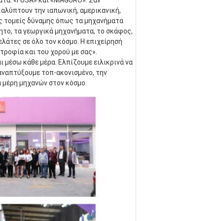
τα: «FUSA» και «MAGURO». Σαν 
λύπτουν την ιαπωνική, αμερικανική, 
ς τομείς δύναμης όπως τα μηχανήματα 
ητο, τα γεωργικά μηχανήματα, το σκάφος, 
λάτες σε όλο τον κόσμο. Η επιχείρησή 
τροφία και του χορού με σας». 
 μέσω κάθε μέρα. Ελπίζουμε ειλικρινά να 
αναπτύξουμε τοπ-ακονισμένο, την 
α μέρη μηχανών στον κόσμο.