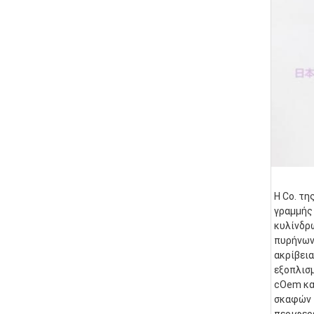
Η Co. τη
γραμμής 
κυλίνδρ
πυρήνων.
ακρίβεια
εξοπλισμ
cOem και
σκαφών τ