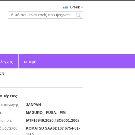
Greek
search
έλεγχος
επαφή
ΩΝ
ομέρειες:
 καταγωγής:
JANPAN
:
MAGURO、FUSA、FIM
ποίηση:
IATF16949:2020 /ISO9001:2008
ό μοντέλου:
KOMATSU SAA6D107 6754-51-