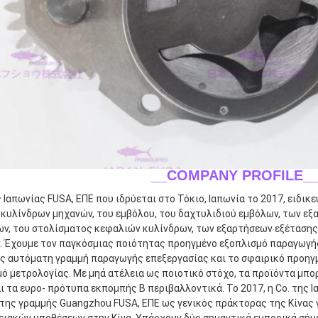
__COMPANY PROFILE_
ς Ιαπωνίας FUSA, ΕΠΕ που ιδρύεται στο Τόκιο, Ιαπωνία το 2017, ειδι
κυλίνδρων μηχανών, του εμβόλου, του δαχτυλιδιού εμβόλων, των εξ
ων, του στολίσματος κεφαλιών κυλίνδρων, των εξαρτήσεων εξέτασης
 Έχουμε τον παγκόσμιας ποιότητας προηγμένο εξοπλισμό παραγωγής 
ς αυτόματη γραμμή παραγωγής επεξεργασίας και το σφαιρικό προηγμ
ό μετρολογίας. Με μηά ατέλεια ως ποιοτικό στόχο, τα προϊόντα μπο
 τα ευρο- πρότυπα εκπομπής Β περιβαλλοντικά. Το 2017, η Co. της Ι
ης γραμμής Guangzhou FUSA, ΕΠΕ ως γενικός πράκτορας της Κίνας γι