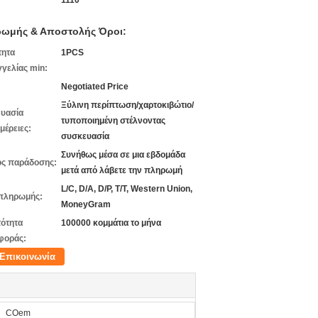
1110
ωμής & Αποστολής Όροι:
τητα
1PCS
γελίας min:
Negotiated Price
Ξύλινη περίπτωση/χαρτοκιβώτιο/
υασία
τυποποιημένη στέλνοντας
μέρειες:
συσκευασία
Συνήθως μέσα σε μια εβδομάδα
ς παράδοσης:
μετά από λάβετε την πληρωμή
L/C, D/A, D/P, T/T, Western Union,
πληρωμής:
MoneyGram
ότητα
100000 κομμάτια το μήνα
φοράς:
Επικοινωνία
COem