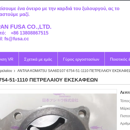
τίσουμε ένα όνειρο με την καρδιά του ξυλουργού, ας το
αστούμε μαζί.
AN FUSA CO.,LTD.
τό: +86 13808867515
l: fs@fusa.cc
νιση VR
Σχετικά με εμάς
Γύρος εργοστασίων
Ποιοτικός 
τρελαίου
ΑΝΤΛΙΑ KOMATSU SAA6D107 6754-51-1110 ΠΕΤΡΕΛΑΙΟΥ ΕΚΣΚΑΦΕ
754-51-1110 ΠΕΤΡΕΛΑΙΟΥ ΕΚΣΚΑΦΕΩΝ
Λεπτ
Τόπος
Μάρκα
Πιστο
Αριθμ