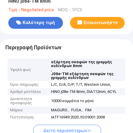
HINO j08e-TM 8mm
Τιμή：Negotiated price
MOQ：1PCS
Καλύτερη τιμή
Επικοινωνήστε
Περιγραφή Προϊόντων
εξάρτηση σκαφών της γραμμής
κυλίνδρων 8mm
Υψηλό φως
,
J08e-TM εξάρτηση σκαφών της
γραμμής κυλίνδρων
Όροι πληρωμής
L/C, D/A, D/P, T/T, Western Union,
Αριθμό μοντέλου
HINO j08e-TM 8mm, DIA112mm, 6CYL
Δυνατότητα
10000 κομμάτια το μήνα
προσφοράς
Μάρκα
MAGURO、FUSA、FIM
Πιστοποίηση
IATF16949:2020 /ISO9001:2008
Δείτε περισσότερων