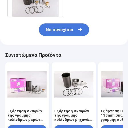
για HINO j08e-TM 8mm
Να συνεχίσει
Συνιστώμενα Προϊόντα
Εξάρτηση σκαφών
Εξάρτηση σκαφών
Εξάρτηση Dia
της γραμμής
της γραμμής
115mm σκαφώ
κυλίνδρων μερών
κυλίνδρων μηχανών
γραμμής κυλί
μηχανών DIA118mm
για τη DEUTZ D7D
ISUZU 6HK1T 