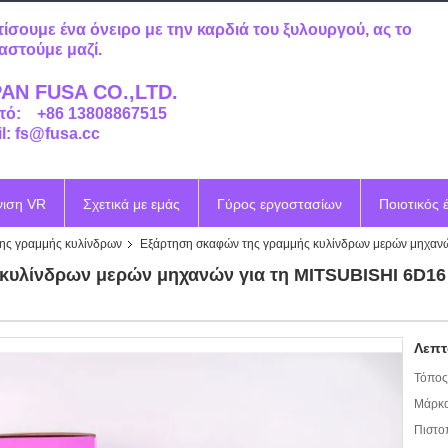
τίσουμε ένα όνειρο με την καρδιά του ξυλουργού, ας το
αστούμε μαζί.
AN FUSA CO.,LTD.
τό: +86 13808867515
l: fs@fusa.cc
νιση VR
Σχετικά με εμάς
Γύρος εργοστασίων
Ποιοτικός 
ης γραμμής κυλίνδρων
Εξάρτηση σκαφών της γραμμής κυλίνδρων μερών μηχανώ
κυλίνδρων μερών μηχανών για τη MITSUBISHI 6D16 
Λεπτ
Τόπος
Μάρκα
Πιστο