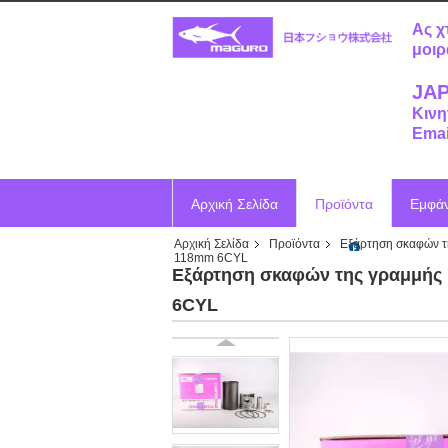
Ας χ
μοιρ
JAP
Κινη
Emai
Αρχική Σελίδα
Προϊόντα
Εμφά
Αρχική Σελίδα
Προϊόντα
Εξάρτηση σκαφών τ
Ζητήστε ένα απόσπασμα
Vr
118mm 6CYL
Εξάρτηση σκαφών της γραμμής 
6CYL