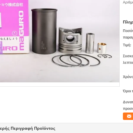
Αριθμ
Πληρ
Ποσό
παραγ
Τιμή:
Συσκε
λεπτο
Χρόνο
Όροι 
Δυνατ
προσ
ερής Περιγραφή Προϊόντος