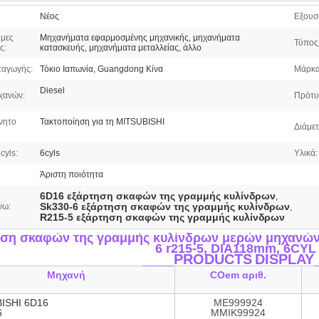
Νέος
Εξουσ
μες
Μηχανήματα εφαρμοσμένης μηχανικής, μηχανήματα
Τύπος 
ς:
κατασκευής, μηχανήματα μεταλλείας, άλλο
ταγωγής:
Τόκιο Ιαπωνία, Guangdong Κίνα
Μάρκα
Diesel
χανών:
Πρότυ
νητο
Τακτοποίηση για τη MITSUBISHI
Διάμετ
cyls:
6cyls
Υλικά:
Άριστη ποιότητα
6D16 εξάρτηση σκαφών της γραμμής κυλίνδρων
,
Sk330-6 εξάρτηση σκαφών της γραμμής κυλίνδρων
νω:
,
R215-5 εξάρτηση σκαφών της γραμμής κυλίνδρων
ση σκαφών της γραμμής κυλίνδρων μερών μηχανών 
6 r215-5, DIA118mm, 6CYL
____PRODUCTS
DISPLAY
Μηχανή
COem αριθ.
ISHI 6D16
ME999924
6
MMIK99924