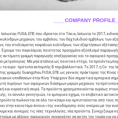
____COMPANY PROFILE_
ς Ιαπωνίας FUSA, ΕΠΕ που ιδρύεται στο Τόκιο, Ιαπωνία το 2017, ειδι
κυλίνδρων μηχανών, του εμβόλου, του δαχτυλιδιού εμβόλων, των εξ
ων, του στολίσματος κεφαλιών κυλίνδρων, των εξαρτήσεων εξέτασης
 Έχουμε τον παγκόσμιας ποιότητας προηγμένο εξοπλισμό παραγωγής 
ς αυτόματη γραμμή παραγωγής επεξεργασίας και το σφαιρικό προηγμ
ό μετρολογίας. Με μηά ατέλεια ως ποιοτικό στόχο, τα προϊόντα μπο
 τα ευρο- πρότυπα εκπομπής Β περιβαλλοντικά. Το 2017, η Co. της Ι
ης γραμμής Guangzhou FUSA, ΕΠΕ ως γενικός πράκτορας της Κίνας γι
ιακών υποθέσεων στην Κίνα. Υπάρχουν δύο σημαντικά εμπορικά σήμα
υτή πυρήνων των σφαιρικών διάσημων μερών μηχανών, τα πρότυπα κα
ή και κορεατική σειρά. Τα προϊόντα χρησιμοποιούνται ευρέως στου
ής, το σύνολο γεννητριών, το εμπορικό όχημα, το επιβατικό αυτοκίν
 προϊόντα πωλούνται σε όλο τον κόσμο και εμπιστεύονται από τους πε
νει στην καινοτόμο έννοια «της οικοδόμησης ενός ονείρου με την ευσ
υμε και συνεχώς τις νέες τεχνολογίες, νέα προϊόντα. Συνεχίζουμε και
τούμε με άλλους σφαιρικούς συνεργάτες σε αυτόν τον τομέα για να 