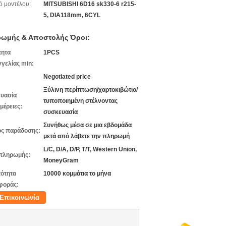
ό μοντέλου:
MITSUBISHI 6D16 sk330-6 r215-
5, DIA118mm, 6CYL
ωμής & Αποστολής Όροι:
τητα
1PCS
γελίας min:
Negotiated price
Ξύλινη περίπτωση/χαρτοκιβώτιο/
υασία
τυποποιημένη στέλνοντας
μέρειες:
συσκευασία
Συνήθως μέσα σε μια εβδομάδα
ς παράδοσης:
μετά από λάβετε την πληρωμή
L/C, D/A, D/P, T/T, Western Union,
πληρωμής:
MoneyGram
ότητα
10000 κομμάτια το μήνα
φοράς:
Επικοινωνία