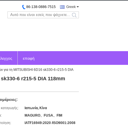
86-138-0886-7515
Greek
search
έλεγχος
επαφή
ν για τη MITSUBISHI 6D16 sk330-6 r215-5 DIA
sk330-6 r215-5 DIA 118mm
ομέρειες:
 καταγωγής:
Ιαπωνία, Κίνα
:
MAGURO、FUSA、FIM
ποίηση:
IATF16949:2020 /ISO9001:2008