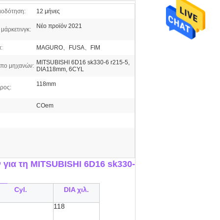
ιοδότηση:
12 μήνες
Νέο προϊόν 2021
μάρκετινγκ:
:
MAGURO、FUSA、FIM
MITSUBISHI 6D16 sk330-6 r215-5,
πο μηχανών:
DIA118mm, 6CYL
118mm
ρος:
COem
για τη MITSUBISHI 6D16 sk330-
__
Cyl.
DIA χιλ.
118