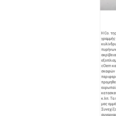
Η Co. τη
γραμμής 
κυλίνδρ
πυρήνων.
ακρίβεια
εξοπλισμ
cOem και
σκαφών τ
περιφερε
προμηθε
ευρωπαϊκ
κατασκευ
κ.λπ. Τα
μας εμμέ
Συνεχίζο
συνεργασ