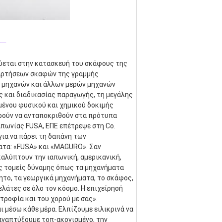
_
κεύεται στην κατασκευή του σκάφους της 
αρτήσεων σκαφών της γραμμής 
 μηχανών και άλλων μερών μηχανών 
και διαδικασίας παραγωγής, τη μεγάλης 
ένου φυσικού και χημικού δοκιμής 
ρούν να ανταποκριθούν στα πρότυπα 
απωνίας FUSA, ΕΠΕ επέτρεψε στη Co. 
α να πάρει τη δαπάνη των 
τα: «FUSA» και «MAGURO». Σαν 
λύπτουν την ιαπωνική, αμερικανική, 
ς τομείς δύναμης όπως τα μηχανήματα 
ητο, τα γεωργικά μηχανήματα, το σκάφος, 
λάτες σε όλο τον κόσμο. Η επιχείρησή 
τροφία και του χορού με σας». 
 μέσω κάθε μέρα. Ελπίζουμε ειλικρινά να 
αναπτύξουμε τοπ-ακονισμένο, την 