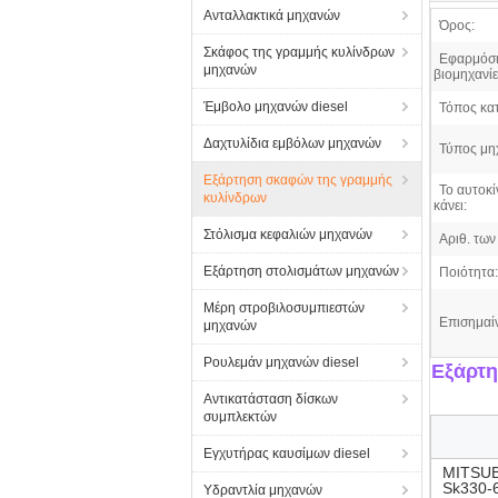
Ανταλλακτικά μηχανών
Όρος:
Σκάφος της γραμμής κυλίνδρων
Εφαρμόσι
μηχανών
βιομηχανίε
Έμβολο μηχανών diesel
Τόπος κα
Δαχτυλίδια εμβόλων μηχανών
Τύπος μη
Εξάρτηση σκαφών της γραμμής
Το αυτοκί
κυλίνδρων
κάνει:
Στόλισμα κεφαλιών μηχανών
Αριθ. των 
Εξάρτηση στολισμάτων μηχανών
Ποιότητα:
Μέρη στροβιλοσυμπιεστών
Επισημαί
μηχανών
Ρουλεμάν μηχανών diesel
Εξάρτη
Αντικατάσταση δίσκων
συμπλεκτών
Εγχυτήρας καυσίμων diesel
MITSUB
Sk330-
Υδραντλία μηχανών