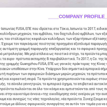
____COMPANY PROFILE_
ς Ιαπωνίας FUSA, ΕΠΕ που ιδρύεται στο Τόκιο, Ιαπωνία το 2017, ειδι
κυλίνδρων μηχανών, του εμβόλου, του δαχτυλιδιού εμβόλων, των εξ
ων, του στολίσματος κεφαλιών κυλίνδρων, των εξαρτήσεων εξέτασης
 Έχουμε τον παγκόσμιας ποιότητας προηγμένο εξοπλισμό παραγωγής 
ς αυτόματη γραμμή παραγωγής επεξεργασίας και το σφαιρικό προηγμ
ό μετρολογίας. Με μηά ατέλεια ως ποιοτικό στόχο, τα προϊόντα μπο
 τα ευρο- πρότυπα εκπομπής Β περιβαλλοντικά. Το 2017, η Co. της Ι
ης γραμμής Guangzhou FUSA, ΕΠΕ ως γενικός πράκτορας της Κίνας γι
ιακών υποθέσεων στην Κίνα. Υπάρχουν δύο σημαντικά εμπορικά σήμα
υτή πυρήνων των σφαιρικών διάσημων μερών μηχανών, τα πρότυπα κα
ή και κορεατική σειρά. Τα προϊόντα χρησιμοποιούνται ευρέως στου
ής, το σύνολο γεννητριών, το εμπορικό όχημα, το επιβατικό αυτοκίν
 προϊόντα πωλούνται σε όλο τον κόσμο και εμπιστεύονται από τους πε
νει στην καινοτόμο έννοια «της οικοδόμησης ενός ονείρου με την ευσ
υμε και συνεχώς τις νέες τεχνολογίες, νέα προϊόντα. Συνεχίζουμε και
τούμε με άλλους σφαιρικούς συνεργάτες σε αυτόν τον τομέα για να 