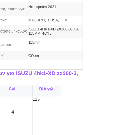
Νέο προϊόν 2021
πος μάρκετινγκ:
ρκα:
MAGURO、FUSA、FIM
ISUZU 4HK1-XD ZX200-3, DIA
ότυπο μηχανών:
115MM, 4CYL
115mm
άμετρος:
ικά:
COem
 για ISUZU 4hk1-XD zx200-3,
__
Cyl.
DIA χιλ.
115
4