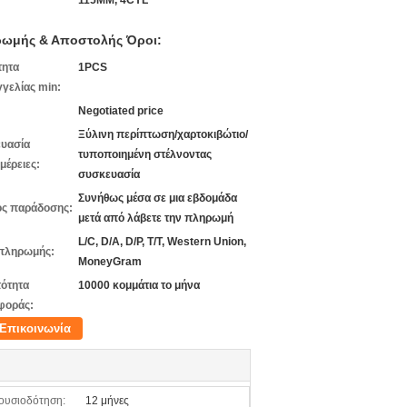
115MM, 4CYL
ωμής & Αποστολής Όροι:
τητα
1PCS
γελίας min:
Negotiated price
Ξύλινη περίπτωση/χαρτοκιβώτιο/
υασία
τυποποιημένη στέλνοντας
μέρειες:
συσκευασία
Συνήθως μέσα σε μια εβδομάδα
ς παράδοσης:
μετά από λάβετε την πληρωμή
L/C, D/A, D/P, T/T, Western Union,
πληρωμής:
MoneyGram
ότητα
10000 κομμάτια το μήνα
φοράς:
Επικοινωνία
ουσιοδότηση:
12 μήνες