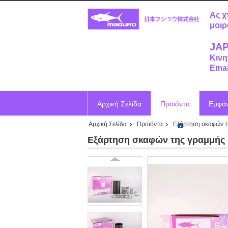
Ας χ
μοιρ
JAP
Κινη
Emai
Αρχική Σελίδα
Προϊόντα
Εμφά
Αρχική Σελίδα
Προϊόντα
Εξάρτηση σκαφών τ
Ζητήστε ένα απόσπασμα
Vr
Εξάρτηση σκαφών της γραμμής 