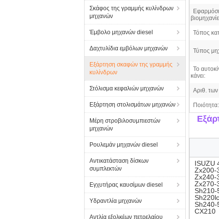
Σκάφος της γραμμής κυλίνδρων
Εφαρμόσι
μηχανών
βιομηχανίε
Έμβολο μηχανών diesel
Τόπος κα
Δαχτυλίδια εμβόλων μηχανών
Τύπος μη
Εξάρτηση σκαφών της γραμμής
Το αυτοκί
κυλίνδρων
κάνει:
Στόλισμα κεφαλιών μηχανών
Αριθ. των 
Εξάρτηση στολισμάτων μηχανών
Ποιότητα:
Εξάρ
Μέρη στροβιλοσυμπιεστών
μηχανών
Ρουλεμάν μηχανών diesel
Αντικατάσταση δίσκων
ISUZU 4
συμπλεκτών
Zx200-
Zx240-
Zx270-
Εγχυτήρας καυσίμων diesel
Sh210-
Sh220lc
Υδραντλία μηχανών
Sh240-
CX210
Αντλία εξολκέων πετρελαίου