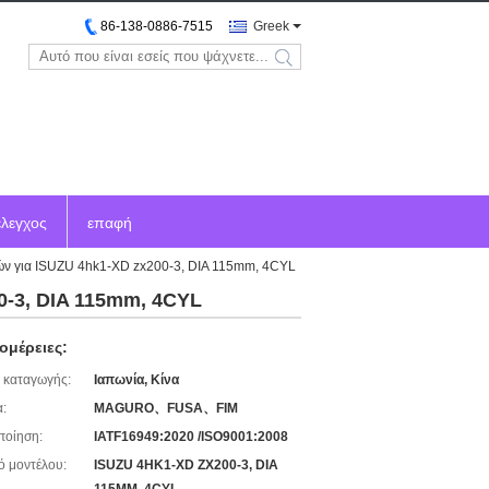
86-138-0886-7515
Greek
search
έλεγχος
επαφή
ν για ISUZU 4hk1-XD zx200-3, DIA 115mm, 4CYL
0-3, DIA 115mm, 4CYL
ομέρειες:
 καταγωγής:
Ιαπωνία, Κίνα
:
MAGURO、FUSA、FIM
ποίηση:
IATF16949:2020 /ISO9001:2008
ό μοντέλου:
ISUZU 4HK1-XD ZX200-3, DIA