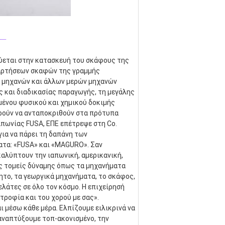
_
κεύεται στην κατασκευή του σκάφους της 
αρτήσεων σκαφών της γραμμής 
 μηχανών και άλλων μερών μηχανών 
και διαδικασίας παραγωγής, τη μεγάλης 
ένου φυσικού και χημικού δοκιμής 
ρούν να ανταποκριθούν στα πρότυπα 
απωνίας FUSA, ΕΠΕ επέτρεψε στη Co. 
α να πάρει τη δαπάνη των 
τα: «FUSA» και «MAGURO». Σαν 
λύπτουν την ιαπωνική, αμερικανική, 
ς τομείς δύναμης όπως τα μηχανήματα 
ητο, τα γεωργικά μηχανήματα, το σκάφος, 
λάτες σε όλο τον κόσμο. Η επιχείρησή 
τροφία και του χορού με σας». 
 μέσω κάθε μέρα. Ελπίζουμε ειλικρινά να 
αναπτύξουμε τοπ-ακονισμένο, την 