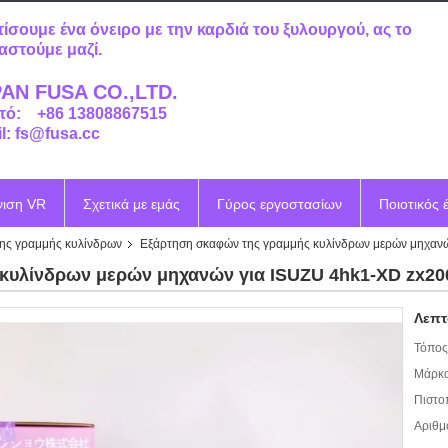
τίσουμε ένα όνειρο με την καρδιά του ξυλουργού, ας το
αστούμε μαζί.
AN FUSA CO.,LTD.
τό: +86 13808867515
l: fs@fusa.cc
νιση VR
Σχετικά με εμάς
Γύρος εργοστασίων
Ποιοτικός 
ης γραμμής κυλίνδρων
Εξάρτηση σκαφών της γραμμής κυλίνδρων μερών μηχανώ
κυλίνδρων μερών μηχανών για ISUZU 4hk1-XD zx20
Λεπτ
Τόπος
Μάρκα
Πιστο
Αριθμ