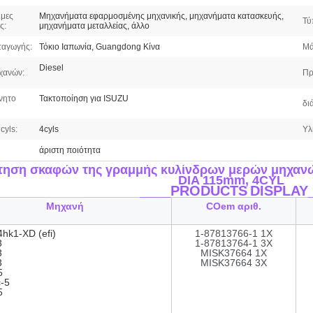
μες
Μηχανήματα εφαρμοσμένης μηχανικής, μηχανήματα κατασκευής,
Τύ
ς:
μηχανήματα μεταλλείας, άλλο
ταγωγής:
Τόκιο Ιαπωνία, Guangdong Κίνα
Μά
Diesel
χανών:
Πρ
νητο
Τακτοποίηση για ISUZU
δι
cyls:
4cyls
Υλ
άριστη ποιότητα
τηση σκαφών της γραμμής κυλίνδρων μερών μηχανών
DIA 115mm, 4CYL
____PRODUCTS
DISPLAY
Μηχανή
COem αριθ.
hk1-XD (efi)
1-87813766-1 1X
3
1-87813764-1 3X
3
MISK37664 1X
3
MISK37664 3X
5
-5
5