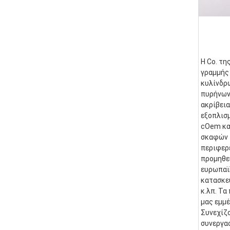
Η Co. τη
γραμμής 
κυλίνδρ
πυρήνων.
ακρίβεια
εξοπλισμ
cOem και
σκαφών τ
περιφερε
προμηθε
ευρωπαϊκ
κατασκευ
κ.λπ. Τα
μας εμμέ
Συνεχίζο
συνεργασ