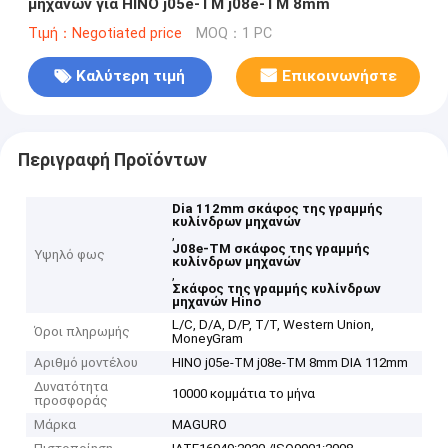
μηχανών για HINO j05e-TM j08e-TM 8mm
Τιμή：Negotiated price
MOQ：1 PC
Καλύτερη τιμή
Επικοινωνήστε
Περιγραφή Προϊόντων
Dia 112mm σκάφος της γραμμής
κυλίνδρων μηχανών
,
J08e-TM σκάφος της γραμμής
Υψηλό φως
κυλίνδρων μηχανών
,
Σκάφος της γραμμής κυλίνδρων
μηχανών Hino
L/C, D/A, D/P, T/T, Western Union,
Όροι πληρωμής
MoneyGram
Αριθμό μοντέλου
HINO j05e-TM j08e-TM 8mm DIA 112mm
Δυνατότητα
10000 κομμάτια το μήνα
προσφοράς
Μάρκα
MAGURO