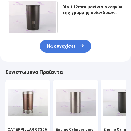
Dia 112mm μανίκια σκαφών
της γραμμής κυλίνδρων
μηχανών για HINO j05e-TM
j08e-TM 8mm
Να συνεχίσει
Συνιστώμενα Προϊόντα
CATERPILLARR 3306
Engine Cylinder Liner
Engine Cylinde