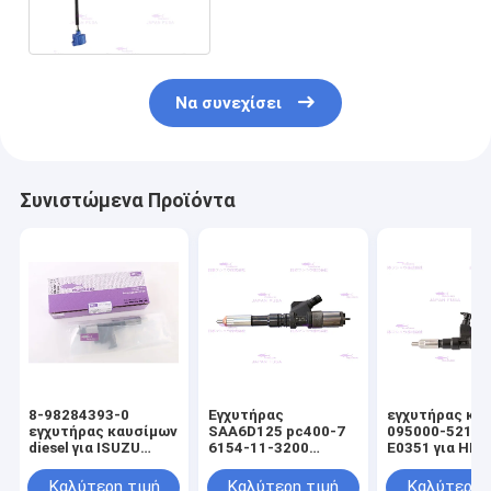
diesel
Να συνεχίσει
Συνιστώμενα Προϊόντα
8-98284393-0
Εγχυτήρας
εγχυτήρας κα
εγχυτήρας καυσίμων
SAA6D125 pc400-7
095000-5215 
diesel για ISUZU
6154-11-3200
E0351 για HIN
4HK1 6HK1
καυσίμων diesel της
P11CT
KOMATSU
Καλύτερη τιμή
Καλύτερη τιμή
Καλύτερη 