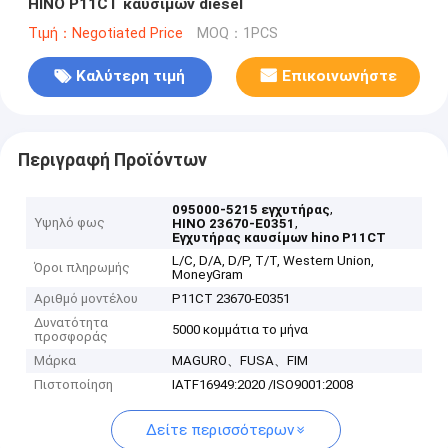
HINO P11CT καυσίμων diesel
Τιμή：Negotiated Price
MOQ：1PCS
Καλύτερη τιμή
Επικοινωνήστε
Περιγραφή Προϊόντων
,
095000-5215 εγχυτήρας
Υψηλό φως
,
HINO 23670-E0351
Εγχυτήρας καυσίμων hino P11CT
L/C, D/A, D/P, T/T, Western Union,
Όροι πληρωμής
MoneyGram
Αριθμό μοντέλου
P11CT 23670-E0351
Δυνατότητα
5000 κομμάτια το μήνα
προσφοράς
Μάρκα
MAGURO、FUSA、FIM
Πιστοποίηση
IATF16949:2020 /ISO9001:2008
Δείτε περισσότερων