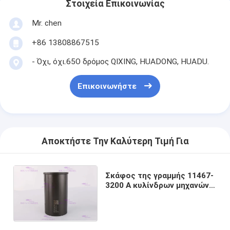
Στοιχεία Επικοινωνίας
Mr. chen
+86 13808867515
- Όχι, όχι.65Ο δρόμος QIXING, HUADONG, HUADU.
Επικοινωνήστε
Αποκτήστε Την Καλύτερη Τιμή Για
Σκάφος της γραμμής 11467-
3200 Α κυλίνδρων μηχανών
για τη μηχανή j08e-TM 8mm
DIA HINO 112 χιλ.