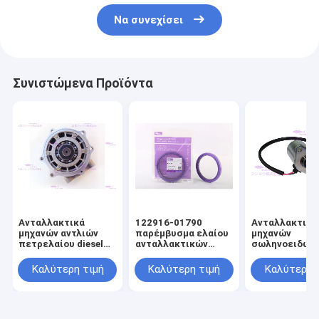
Να συνεχίσει
Συνιστώμενα Προϊόντα
Ανταλλακτικά
122916-01790
Ανταλλακτικά
μηχανών αντλιών
παρέμβυσμα ελαίου
μηχανών
πετρελαίου diesel
ανταλλακτικών
σωληνοειδών 
για HINO J08E
μηχανών για
E312 4I-5674
YANMAR 4TNV98
Καλύτερη τιμή
Καλύτερη τιμή
Καλύτερη 