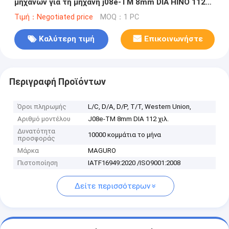
μηχανών για τη μηχανή j08e-TM 8mm DIA HINO 112
χιλ.
Τιμή：Negotiated price
MOQ：1 PC
Καλύτερη τιμή
Επικοινωνήστε
Περιγραφή Προϊόντων
Όροι πληρωμής
L/C, D/A, D/P, T/T, Western Union,
Αριθμό μοντέλου
J08e-TM 8mm DIA 112 χιλ.
Δυνατότητα
10000 κομμάτια το μήνα
προσφοράς
Μάρκα
MAGURO
Πιστοποίηση
IATF16949:2020 /ISO9001:2008
Δείτε περισσότερων