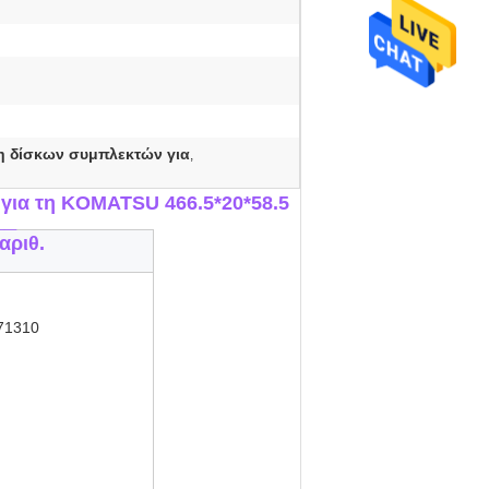
η δίσκων συμπλεκτών για
,
 για τη KOMATSU 466.5*20*58.5
__
αριθ.
71310