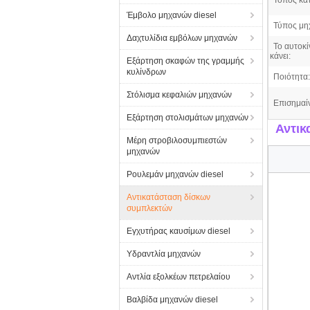
Τόπος κα
Έμβολο μηχανών diesel
Τύπος μη
Δαχτυλίδια εμβόλων μηχανών
Το αυτοκί
κάνει:
Εξάρτηση σκαφών της γραμμής
κυλίνδρων
Ποιότητα:
Στόλισμα κεφαλιών μηχανών
Επισημαί
Εξάρτηση στολισμάτων μηχανών
Αντικ
Μέρη στροβιλοσυμπιεστών
μηχανών
Ρουλεμάν μηχανών diesel
Αντικατάσταση δίσκων
συμπλεκτών
Εγχυτήρας καυσίμων diesel
Υδραντλία μηχανών
Αντλία εξολκέων πετρελαίου
Βαλβίδα μηχανών diesel