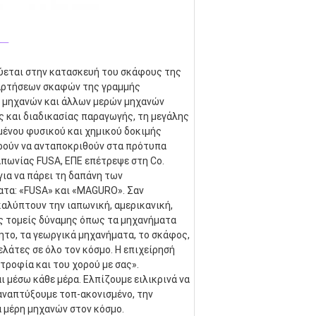
_
κεύεται στην κατασκευή του σκάφους της 
αρτήσεων σκαφών της γραμμής 
 μηχανών και άλλων μερών μηχανών 
και διαδικασίας παραγωγής, τη μεγάλης 
ένου φυσικού και χημικού δοκιμής 
ρούν να ανταποκριθούν στα πρότυπα 
απωνίας FUSA, ΕΠΕ επέτρεψε στη Co. 
α να πάρει τη δαπάνη των 
τα: «FUSA» και «MAGURO». Σαν 
λύπτουν την ιαπωνική, αμερικανική, 
ς τομείς δύναμης όπως τα μηχανήματα 
ητο, τα γεωργικά μηχανήματα, το σκάφος, 
λάτες σε όλο τον κόσμο. Η επιχείρησή 
τροφία και του χορού με σας». 
 μέσω κάθε μέρα. Ελπίζουμε ειλικρινά να 
αναπτύξουμε τοπ-ακονισμένο, την 
α μέρη μηχανών στον κόσμο.