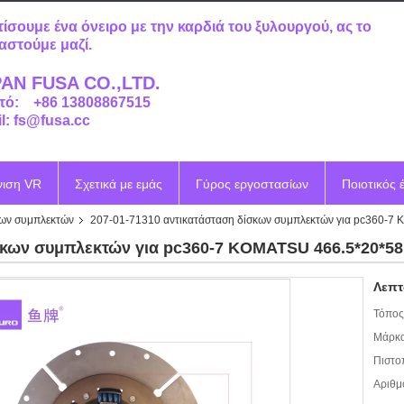
τίσουμε ένα όνειρο με την καρδιά του ξυλουργού, ας το
αστούμε μαζί.
AN FUSA CO.,LTD.
τό: +86 13808867515
l: fs@fusa.cc
νιση VR
Σχετικά με εμάς
Γύρος εργοστασίων
Ποιοτικός 
κων συμπλεκτών
207-01-71310 αντικατάσταση δίσκων συμπλεκτών για pc360-7
σκων συμπλεκτών για pc360-7 KOMATSU 466.5*20*58
Λεπτ
Τόπος
Μάρκα
Πιστο
Αριθμ