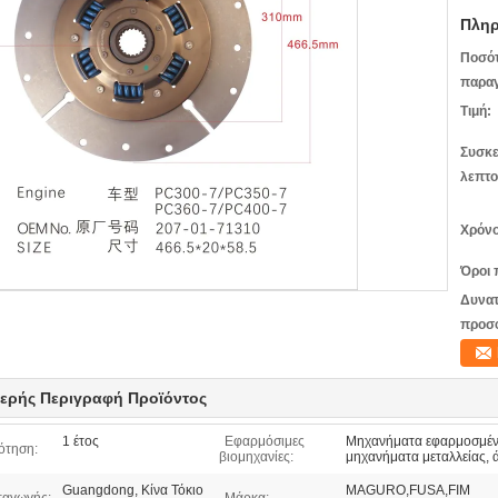
Πληρ
Ποσό
παραγ
Τιμή:
Συσκε
λεπτο
Χρόνο
Όροι 
Δυνατ
προσ
ερής Περιγραφή Προϊόντος
1 έτος
Εφαρμόσιμες
Μηχανήματα εφαρμοσμένη
ότηση:
βιομηχανίες:
μηχανήματα μεταλλείας, 
Guangdong, Κίνα Τόκιο
MAGURO,FUSA,FIM