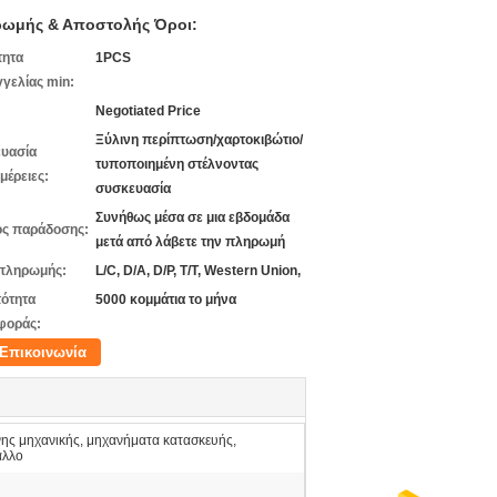
ωμής & Αποστολής Όροι:
τητα
1PCS
γελίας min:
Negotiated Price
Ξύλινη περίπτωση/χαρτοκιβώτιο/
υασία
τυποποιημένη στέλνοντας
μέρειες:
συσκευασία
Συνήθως μέσα σε μια εβδομάδα
ς παράδοσης:
μετά από λάβετε την πληρωμή
πληρωμής:
L/C, D/A, D/P, T/T, Western Union,
ότητα
5000 κομμάτια το μήνα
φοράς:
Επικοινωνία
ς μηχανικής, μηχανήματα κατασκευής,
άλλο