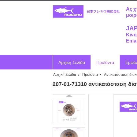
Ας χ
μοιρ
JAP
Κινη
Emai
Αρχική Σελίδα
Προϊόντα
Εμφά
Αρχική Σελίδα
Προϊόντα
Αντικατάσταση δίσ
Ζητήστε ένα απόσπασμα
Vr
207-01-71310 αντικατάσταση δί