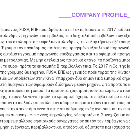
____COMPANY PROFILE_
ς Ιαπωνίας FUSA, ΕΠΕ που ιδρύεται στο Τόκιο, Ιαπωνία το 2017, ειδι
κυλίνδρων μηχανών, του εμβόλου, του δαχτυλιδιού εμβόλων, των εξ
ων, του στολίσματος κεφαλιών κυλίνδρων, των εξαρτήσεων εξέτασης
 Έχουμε τον παγκόσμιας ποιότητας προηγμένο εξοπλισμό παραγωγής 
ς αυτόματη γραμμή παραγωγής επεξεργασίας και το σφαιρικό προηγμ
ό μετρολογίας. Με μηά ατέλεια ως ποιοτικό στόχο, τα προϊόντα μπο
 τα ευρο- πρότυπα εκπομπής Β περιβαλλοντικά. Το 2017, η Co. της Ι
ης γραμμής Guangzhou FUSA, ΕΠΕ ως γενικός πράκτορας της Κίνας γι
ιακών υποθέσεων στην Κίνα. Υπάρχουν δύο σημαντικά εμπορικά σήμα
υτή πυρήνων των σφαιρικών διάσημων μερών μηχανών, τα πρότυπα κα
ή και κορεατική σειρά. Τα προϊόντα χρησιμοποιούνται ευρέως στου
ής, το σύνολο γεννητριών, το εμπορικό όχημα, το επιβατικό αυτοκίν
 προϊόντα πωλούνται σε όλο τον κόσμο και εμπιστεύονται από τους πε
νει στην καινοτόμο έννοια «της οικοδόμησης ενός ονείρου με την ευσ
υμε και συνεχώς τις νέες τεχνολογίες, νέα προϊόντα. Συνεχίζουμε και
τούμε με άλλους σφαιρικούς συνεργάτες σε αυτόν τον τομέα για να 
μηση ενέργειας, περιβαλλοντικά, αποδοτικά, αξιόπιστα και ισχυρά τ