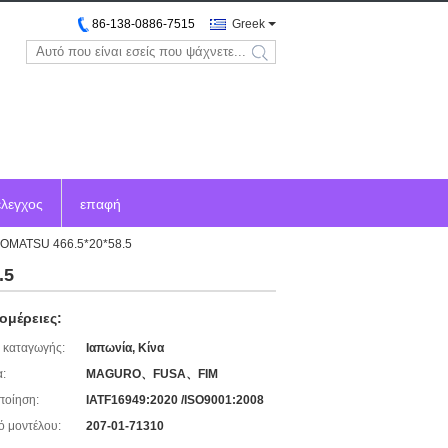
86-138-0886-7515
Greek
search
έλεγχος
επαφή
 KOMATSU 466.5*20*58.5
.5
ομέρειες:
 καταγωγής:
Ιαπωνία, Κίνα
:
MAGURO、FUSA、FIM
ποίηση:
IATF16949:2020 /ISO9001:2008
ό μοντέλου:
207-01-71310