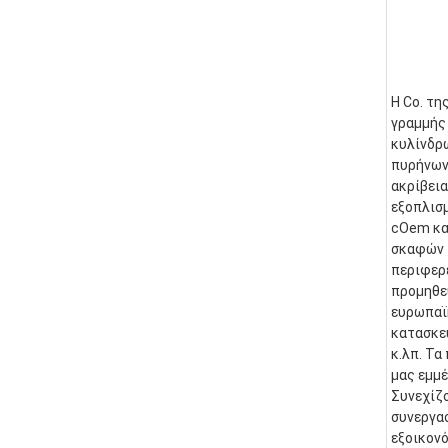
Η Co. τη
γραμμής 
κυλίνδρ
πυρήνων.
ακρίβεια
εξοπλισμ
cOem και
σκαφών τ
περιφερε
προμηθε
ευρωπαϊκ
κατασκευ
κ.λπ. Τα
μας εμμέ
Συνεχίζο
συνεργασ
εξοικονό