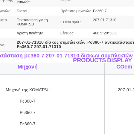
ταγωγής:
Μάρκα:
Ιαπωνία
χανών:
Diesel
Πρότυπο μηχανών:
Pc360-7
νητο
Τακτοποίηση για τη
207-01-71310
COem αριθ.:
KOMATSU
Άριστη ποιότητα
μέγεθος:
466.5*20*58.5
207-01-71310 δίσκος συμπλεκτών
Pc360-7 αντικατάστασ
,
νω:
Pc360-7 207-01-71310
ατάσταση pc360-7 207-01-71310 δίσκων συμπλεκτών
____PRODUCTS
DISPLAY
Μηχανή
COem 
Μηχανή της KOMATSU
207-01-
Pc300-7
Pc350-7
Pc360-7