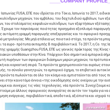
____COMPANY PROFILE_
ς Ιαπωνίας FUSA, ΕΠΕ που ιδρύεται στο Τόκιο, Ιαπωνία το 2017, ειδι
κυλίνδρων μηχανών, του εμβόλου, του δαχτυλιδιού εμβόλων, των εξ
ων, του στολίσματος κεφαλιών κυλίνδρων, των εξαρτήσεων εξέτασης
 Έχουμε τον παγκόσμιας ποιότητας προηγμένο εξοπλισμό παραγωγής 
ς αυτόματη γραμμή παραγωγής επεξεργασίας και το σφαιρικό προηγμ
ό μετρολογίας. Με μηά ατέλεια ως ποιοτικό στόχο, τα προϊόντα μπο
 τα ευρο- πρότυπα εκπομπής Β περιβαλλοντικά. Το 2017, η Co. της Ι
ης γραμμής Guangzhou FUSA, ΕΠΕ ως γενικός πράκτορας της Κίνας γι
ιακών υποθέσεων στην Κίνα. Υπάρχουν δύο σημαντικά εμπορικά σήμα
υτή πυρήνων των σφαιρικών διάσημων μερών μηχανών, τα πρότυπα κα
ή και κορεατική σειρά. Τα προϊόντα χρησιμοποιούνται ευρέως στου
ής, το σύνολο γεννητριών, το εμπορικό όχημα, το επιβατικό αυτοκίν
 προϊόντα πωλούνται σε όλο τον κόσμο και εμπιστεύονται από τους πε
νει στην καινοτόμο έννοια «της οικοδόμησης ενός ονείρου με την ευσ
υμε και συνεχώς τις νέες τεχνολογίες, νέα προϊόντα. Συνεχίζουμε και
τούμε με άλλους σφαιρικούς συνεργάτες σε αυτόν τον τομέα για να 
μηση ενέργειας, περιβαλλοντικά, αποδοτικά, αξιόπιστα και ισχυρά τ