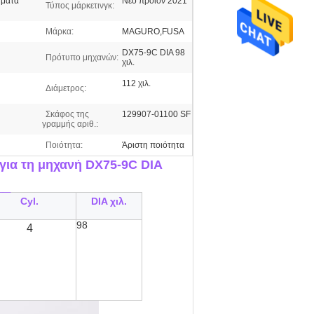
ήματα
Νέο προϊόν 2021
Τύπος μάρκετινγκ:
Μάρκα:
MAGURO,FUSA
DX75-9C DIA 98
Πρότυπο μηχανών:
χιλ.
112 χιλ.
Διάμετρος:
Σκάφος της
129907-01100 SF
γραμμής αριθ.:
Ποιότητα:
Άριστη ποιότητα
για τη μηχανή DX75-9C DIA
__
Cyl.
DIA χιλ.
98
4