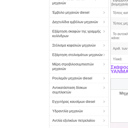
Εφαρμόσι
μηχανών
βιομηχανίε
Έμβολο μηχανών diesel
Τόπος κα
Δαχτυλίδια εμβόλων μηχανών
Τύπος μη
Εξάρτηση σκαφών της γραμμής
Το αυτοκί
κυλίνδρων
κάνει:
Στόλισμα κεφαλιών μηχανών
Αριθ. των 
Εξάρτηση στολισμάτων μηχανών
Υλικά:
Μέρη στροβιλοσυμπιεστών
Σκάφος
μηχανών
YANMAR
Ρουλεμάν μηχανών diesel
Αντικατάσταση δίσκων
συμπλεκτών
Μηχα
Εγχυτήρας καυσίμων diesel
Υδραντλία μηχανών
Αντλία εξολκέων πετρελαίου