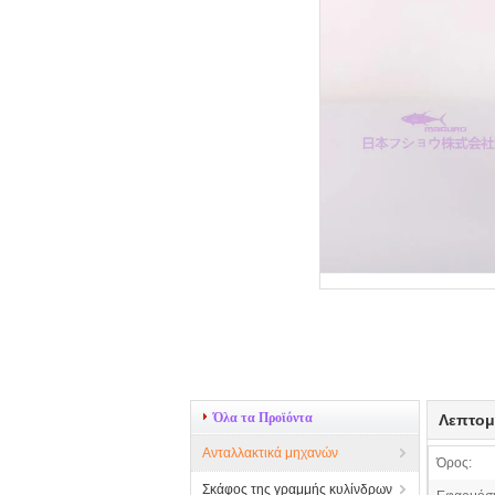
Όλα τα Προϊόντα
Λεπτομ
Ανταλλακτικά μηχανών
Όρος:
Σκάφος της γραμμής κυλίνδρων