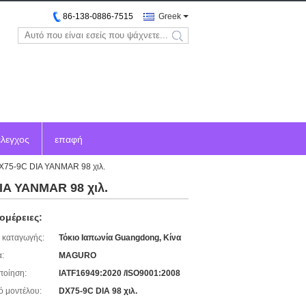
86-138-0886-7515
Greek
search
έλεγχος
επαφή
DX75-9C DIA YANMAR 98 χιλ.
IA YANMAR 98 χιλ.
ομέρειες:
 καταγωγής:
Τόκιο Ιαπωνία Guangdong, Κίνα
:
MAGURO
ποίηση:
IATF16949:2020 /ISO9001:2008
ό μοντέλου:
DX75-9C DIA 98 χιλ.