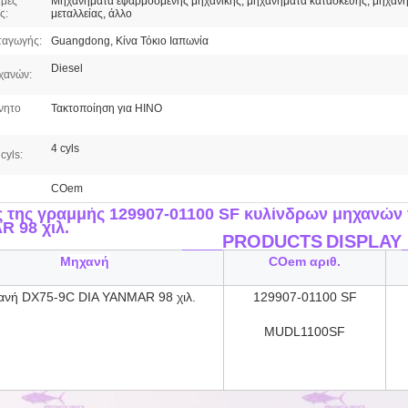
μες
Μηχανήματα εφαρμοσμένης μηχανικής, μηχανήματα κατασκευής, μηχαν
ς:
μεταλλείας, άλλο
ταγωγής:
Guangdong, Κίνα Τόκιο Ιαπωνία
Diesel
χανών:
νητο
Τακτοποίηση για HINO
4 cyls
cyls:
COem
 της γραμμής 129907-01100 SF κυλίνδρων μηχανών
 98 χιλ.
____PRODUCTS
DISPLAY
Μηχανή
COem αριθ.
νή DX75-9C DIA YANMAR 98 χιλ.
129907-01100 SF
MUDL
1100SF