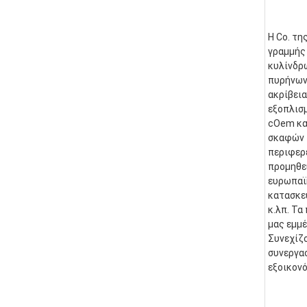
Η Co. τη
γραμμής 
κυλίνδρ
πυρήνων.
ακρίβεια
εξοπλισμ
cOem και
σκαφών τ
περιφερε
προμηθε
ευρωπαϊκ
κατασκευ
κ.λπ. Τα
μας εμμέ
Συνεχίζο
συνεργασ
εξοικονό