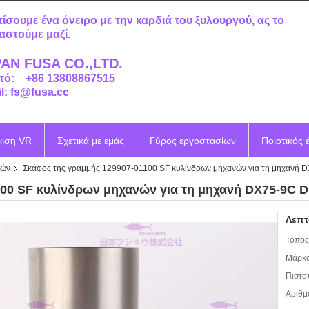
τίσουμε ένα όνειρο με την καρδιά του ξυλουργού, ας το
αστούμε μαζί.
AN FUSA CO.,LTD.
τό: +86 13808867515
l: fs@fusa.cc
νιση VR
Σχετικά με εμάς
Γύρος εργοστασίων
Ποιοτικός 
νών
Σκάφος της γραμμής 129907-01100 SF κυλίνδρων μηχανών για τη μηχανή 
00 SF κυλίνδρων μηχανών για τη μηχανή DX75-9C D
Λεπτ
Τόπος
Μάρκα
Πιστο
Αριθμ