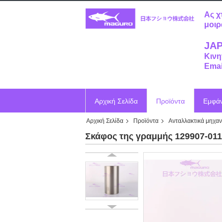
Ας χ
μοιρ
JAP
Κινη
Emai
Αρχική Σελίδα
Προϊόντα
Εμφά
Αρχική Σελίδα
Προϊόντα
Ανταλλακτικά μηχα
Ζητήστε ένα απόσπασμα
Vr
Σκάφος της γραμμής 129907-011