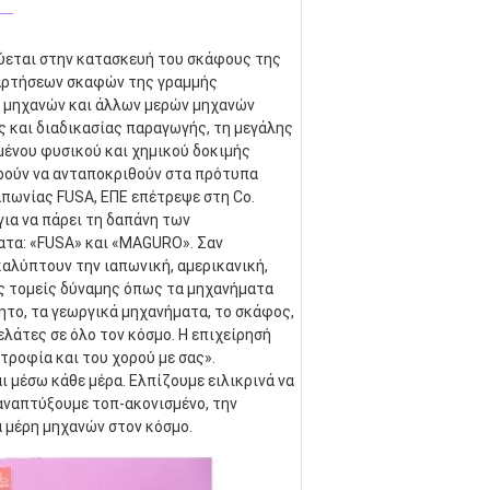
_
κεύεται στην κατασκευή του σκάφους της 
αρτήσεων σκαφών της γραμμής 
 μηχανών και άλλων μερών μηχανών 
και διαδικασίας παραγωγής, τη μεγάλης 
ένου φυσικού και χημικού δοκιμής 
ρούν να ανταποκριθούν στα πρότυπα 
απωνίας FUSA, ΕΠΕ επέτρεψε στη Co. 
α να πάρει τη δαπάνη των 
τα: «FUSA» και «MAGURO». Σαν 
λύπτουν την ιαπωνική, αμερικανική, 
ς τομείς δύναμης όπως τα μηχανήματα 
ητο, τα γεωργικά μηχανήματα, το σκάφος, 
λάτες σε όλο τον κόσμο. Η επιχείρησή 
τροφία και του χορού με σας». 
 μέσω κάθε μέρα. Ελπίζουμε ειλικρινά να 
αναπτύξουμε τοπ-ακονισμένο, την 
α μέρη μηχανών στον κόσμο.