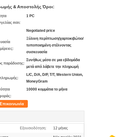
ωμής & Αποστολής Όροι:
τητα
1 PC
γελίας min:
Negotiated price
Ξύλινη περίπτωση/χαρτοκιβώτιο/
υασία
τυποποιημένη στέλνοντας
μέρειες:
συσκευασία
Συνήθως μέσα σε μια εβδομάδα
ς παράδοσης:
μετά από λάβετε την πληρωμή
L/C, D/A, D/P, T/T, Western Union,
πληρωμής:
MoneyGram
ότητα
10000 κομμάτια το μήνα
φοράς:
Επικοινωνία
Εξουσιοδότηση:
12 μήνες