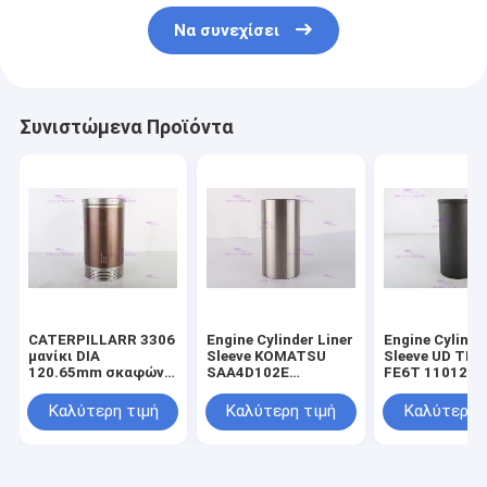
Να συνεχίσει
Συνιστώμενα Προϊόντα
CATERPILLARR 3306
Engine Cylinder Liner
Engine Cylinde
μανίκι DIA
Sleeve KOMATSU
Sleeve UD TR
120.65mm σκαφών
SAA4D102E
FE6T 11012-Z
της γραμμής
SAA6D102E 6736-
DIA 108mm
κυλίνδρων μηχανών
29-2110 DIA 102 mm
Καλύτερη τιμή
Καλύτερη τιμή
Καλύτερη 
110-5800