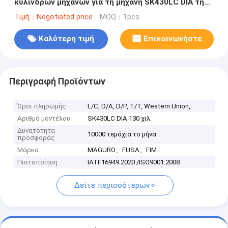
κυλίνδρων μηχανών για τη μηχανή SK430LC DIA της
MITSUBISHI 130 χιλ.
Τιμή：Negotiated price
MOQ：1pcs
Καλύτερη τιμή
Επικοινωνήστε
Περιγραφή Προϊόντων
Όροι πληρωμής
L/C, D/A, D/P, T/T, Western Union,
Αριθμό μοντέλου
SK430LC DIA 130 χιλ.
Δυνατότητα
10000 τεμάχια το μήνα
προσφοράς
Μάρκα
MAGURO、FUSA、FIM
Πιστοποίηση
IATF16949:2020 /ISO9001:2008
Δείτε περισσότερων