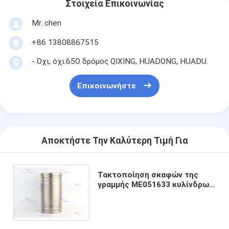
Στοιχεία Επικοινωνίας
Mr. chen
+86 13808867515
- Όχι, όχι.65Ο δρόμος QIXING, HUADONG, HUADU.
Επικοινωνήστε
Αποκτήστε Την Καλύτερη Τιμή Για
Τακτοποίηση σκαφών της
γραμμής ME051633 κυλίνδρων
μηχανών για τη μηχανή
SK430LC DIA της MITSUBISHI
130 χιλ.