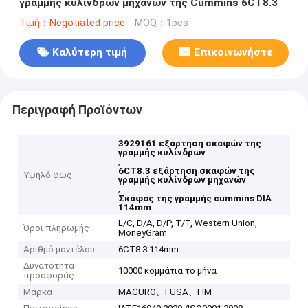
γραμμής κυλίνδρων μηχανών της Cummins 6CT8.3
Τιμή：Negotiated price
MOQ：1pcs
Καλύτερη τιμή
Επικοινωνήστε
Περιγραφή Προϊόντων
3929161 εξάρτηση σκαφών της
γραμμής κυλίνδρων
,
6CT8.3 εξάρτηση σκαφών της
Υψηλό φως
γραμμής κυλίνδρων μηχανών
,
Σκάφος της γραμμής cummins DIA
114mm
L/C, D/A, D/P, T/T, Western Union,
Όροι πληρωμής
MoneyGram
Αριθμό μοντέλου
6CT8.3 114mm
Δυνατότητα
10000 κομμάτια το μήνα
προσφοράς
Μάρκα
MAGURO、FUSA、FIM