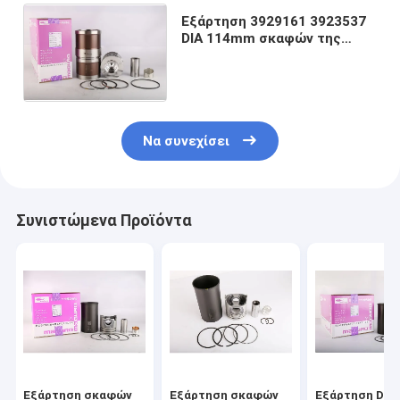
Εξάρτηση 3929161 3923537
DIA 114mm σκαφών της
γραμμής κυλίνδρων μηχανών
της Cummins 6CT8.3
Να συνεχίσει
Συνιστώμενα Προϊόντα
Εξάρτηση σκαφών
Εξάρτηση σκαφών
Εξάρτηση Dia